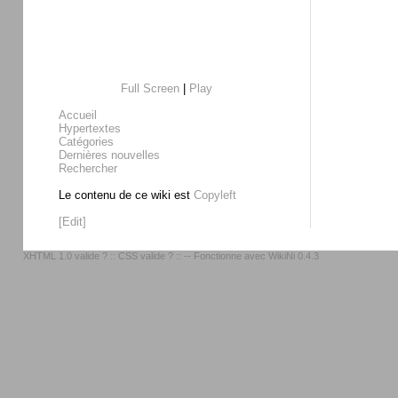
Full Screen
|
Play
Accueil
Hypertextes
Catégories
Dernières nouvelles
Rechercher
Le contenu de ce wiki est
Copyleft
[Edit]
XHTML 1.0 valide ?
::
CSS valide ?
:: -- Fonctionne avec
WikiNi 0.4.3