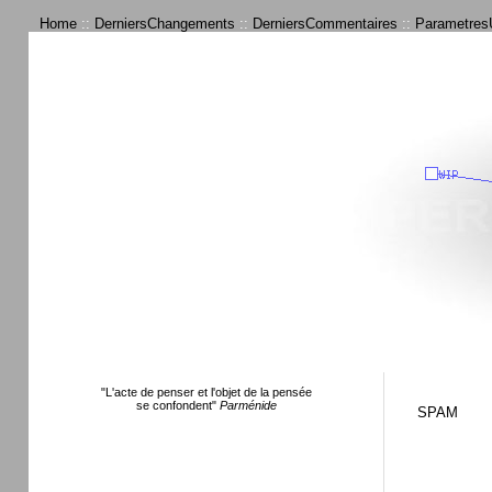
Home
::
DerniersChangements
::
DerniersCommentaires
::
ParametresU
"L'acte de penser et l'objet de la pensée
se confondent"
Parménide
SPAM