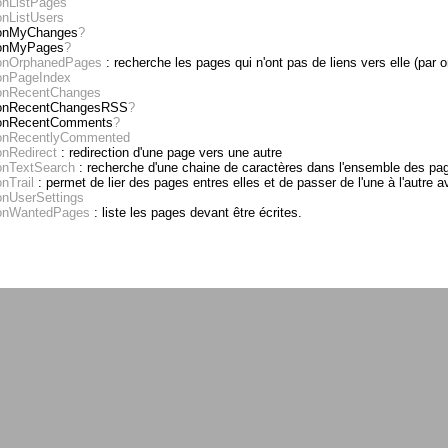
onListPages
onListUsers
onMyChanges
?
onMyPages
?
onOrphanedPages
: recherche les pages qui n'ont pas de liens vers elle (par o
onPageIndex
onRecentChanges
onRecentChangesRSS
?
onRecentComments
?
onRecentlyCommented
onRedirect
: redirection d'une page vers une autre
onTextSearch
: recherche d'une chaine de caractères dans l'ensemble des pa
nTrail
: permet de lier des pages entres elles et de passer de l'une à l'autre 
onUserSettings
onWantedPages
: liste les pages devant être écrites.