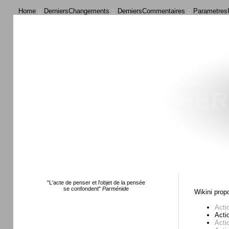
Home
::
DerniersChangements
::
DerniersCommentaires
::
ParametresU
"L'acte de penser et l'objet de la pensée
se confondent"
Parménide
Wikini prop
Acti
Acti
Acti