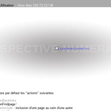
tilisateur
:: Vous êtes 216.73.217.46
ose par défaut les "actions" suivantes.
onBacklinks
onFindpage
?
onInclude
: inclusion d'une page au sein d'une autre