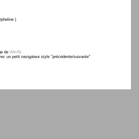
rpheline )
ge de
WikiNi
avec un petit navigateur style "précédente/suivante"
menufonctions; ?>