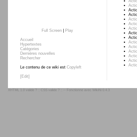
Acti
Acti
Acti
Acti
Acti
Acti
Acti
Full Screen
|
Play
Acti
Acti
Accueil
Acti
Hypertextes
Acti
Catégories
Acti
Dernières nouvelles
Actio
Rechercher
Acti
Acti
Le contenu de ce wiki est
Copyleft
[Edit]
XHTML 1.0 valide ?
::
CSS valide ?
:: -- Fonctionne avec
WikiNi 0.4.3