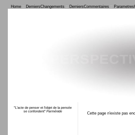
Home
::
DerniersChangements
::
DerniersCommentaires
::
ParametresU
"L'acte de penser et l'objet de la pensée
se confondent"
Parménide
Cette page n'existe pas en