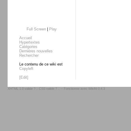
Full Screen
|
Play
Accueil
Hypertextes
Catégories
Dernières nouvelles
Rechercher
Le contenu de ce wiki est
Copyleft
[Edit]
XHTML 1.0 valide ?
::
CSS valide ?
:: -- Fonctionne avec
WikiNi 0.4.3