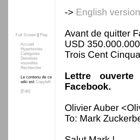
->
English versio
Avant de quitter F
Full Screen
|
Play
USD 350.000.000
Accueil
Hypertextes
Trois Cent Cinquan
Catégories
Dernières
nouvelles
Rechercher
Lettre ouvert
Le contenu de ce
wiki est
Copyleft
Facebook.
[Edit]
Olivier Auber <Ol
To: Mark Zucker
Salut Mark !