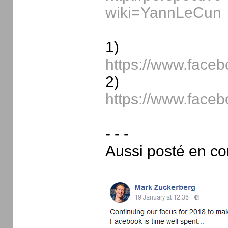
wiki=YannLeCun
1) R
https://www.face
2) R
https://www.face
- - -
Aussi posté en co