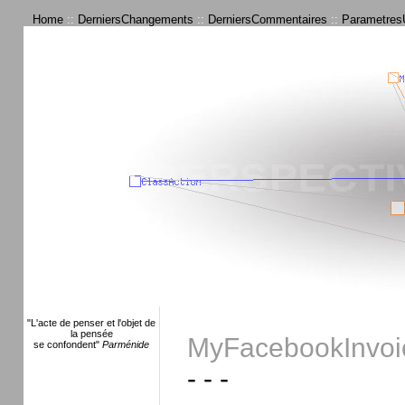
Home
::
DerniersChangements
::
DerniersCommentaires
::
ParametresU
"L'acte de penser et l'objet de
la pensée
MyFacebookInvoic
se confondent"
Parménide
- - -