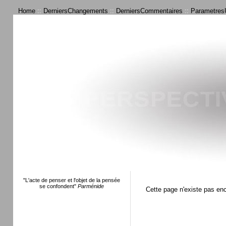
Home
::
DerniersChangements
::
DerniersCommentaires
::
ParametresU
"L'acte de penser et l'objet de la pensée
se confondent"
Parménide
Cette page n'existe pas en