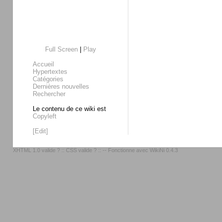
Full Screen
|
Play
Accueil
Hypertextes
Catégories
Dernières nouvelles
Rechercher
Le contenu de ce wiki est
Copyleft
[Edit]
XHTML 1.0 valide ?
::
CSS valide ?
:: -- Fonctionne avec
WikiNi 0.4.3