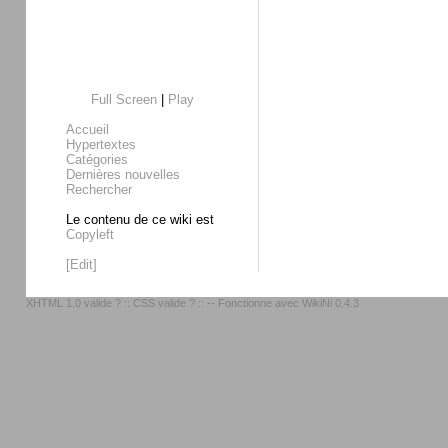
Full Screen
|
Play
Accueil
Hypertextes
Catégories
Dernières nouvelles
Rechercher
Le contenu de ce wiki est
Copyleft
[Edit]
XHTML 1.0 valide ?
::
CSS valide ?
:: -- Fonctionne avec
WikiNi 0.4.3