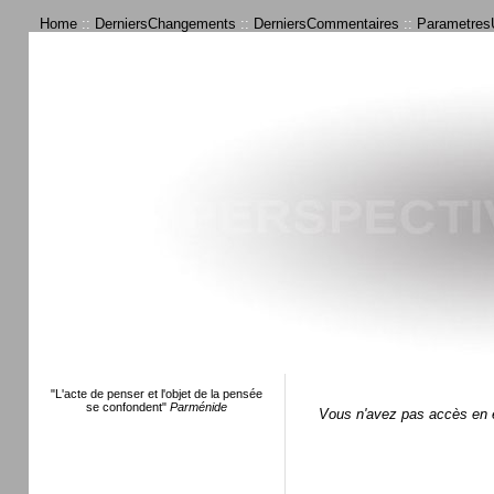
Home
::
DerniersChangements
::
DerniersCommentaires
::
ParametresU
"L'acte de penser et l'objet de la pensée
se confondent"
Parménide
Vous n'avez pas accès en é