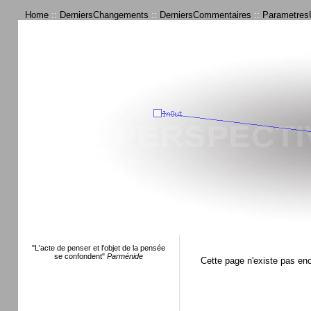
Home
::
DerniersChangements
::
DerniersCommentaires
::
ParametresU
"L'acte de penser et l'objet de la pensée
se confondent"
Parménide
Cette page n'existe pas en