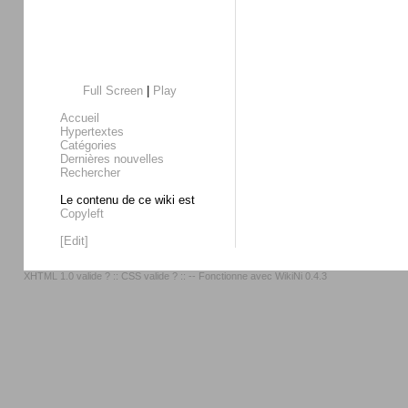
Full Screen
|
Play
Accueil
Hypertextes
Catégories
Dernières nouvelles
Rechercher
Le contenu de ce wiki est
Copyleft
[Edit]
XHTML 1.0 valide ?
::
CSS valide ?
:: -- Fonctionne avec
WikiNi 0.4.3