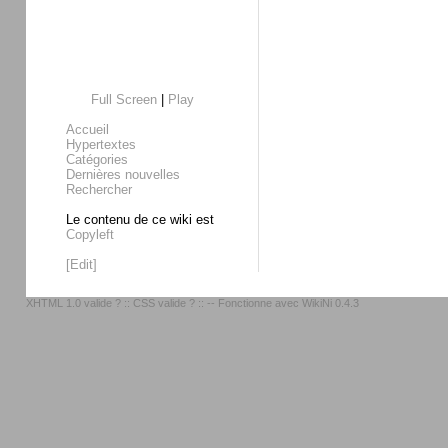
Full Screen
|
Play
Accueil
Hypertextes
Catégories
Dernières nouvelles
Rechercher
Le contenu de ce wiki est
Copyleft
[Edit]
XHTML 1.0 valide ?
::
CSS valide ?
:: -- Fonctionne avec
WikiNi 0.4.3