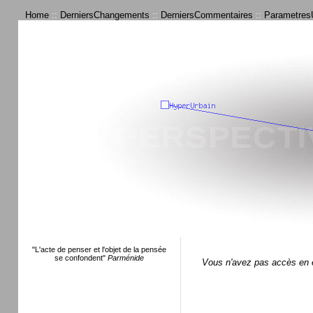
Home
::
DerniersChangements
::
DerniersCommentaires
::
ParametresU
"L'acte de penser et l'objet de la pensée
se confondent"
Parménide
Vous n'avez pas accès en é