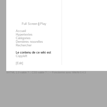
Full Screen
|
Play
Accueil
Hypertextes
Catégories
Dernières nouvelles
Rechercher
Le contenu de ce wiki est
Copyleft
[Edit]
XHTML 1.0 valide ?
::
CSS valide ?
:: -- Fonctionne avec
WikiNi 0.4.3