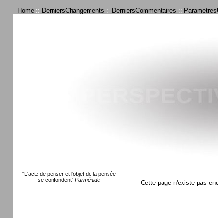
Home
::
DerniersChangements
::
DerniersCommentaires
::
ParametresU
"L'acte de penser et l'objet de la pensée
se confondent"
Parménide
Cette page n'existe pas en