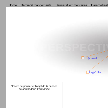
Home
::
DerniersChangements
::
DerniersCommentaires
::
ParametresU
"L'acte de penser et l'objet de la pensée
se confondent"
Parménide