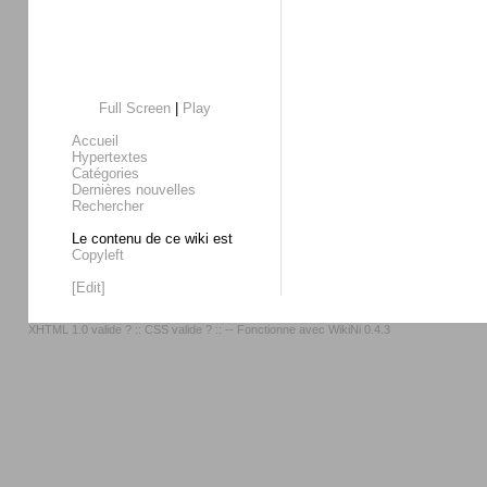
Full Screen
|
Play
Accueil
Hypertextes
Catégories
Dernières nouvelles
Rechercher
Le contenu de ce wiki est
Copyleft
[Edit]
XHTML 1.0 valide ?
::
CSS valide ?
:: -- Fonctionne avec
WikiNi 0.4.3