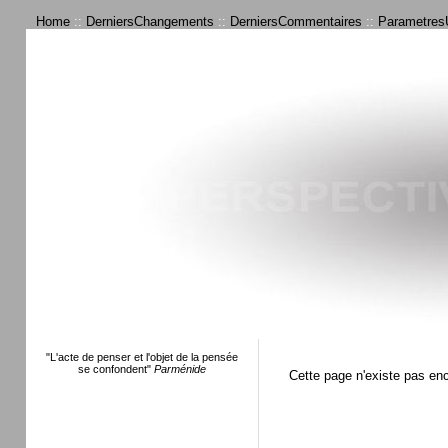
Home
::
DerniersChangements
::
DerniersCommentaires
::
ParametresU
"L'acte de penser et l'objet de la pensée
se confondent"
Parménide
Cette page n'existe pas en