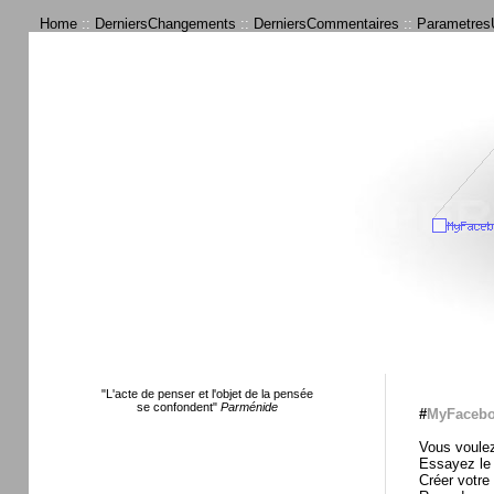
Home
::
DerniersChangements
::
DerniersCommentaires
::
ParametresU
"L'acte de penser et l'objet de la pensée
se confondent"
Parménide
#
MyFacebo
Vous voulez
Essayez le
Créer votre