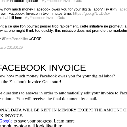
nter la facture globale :
MyFacebookInvoiceData
w how much money Facebook owes you for your digital labor? Try #
MyFaceb
 own Facebook Invoice in two minutes time:
https://goo.gl/EEDDcv
obal bill here:
MyFacebookInvoiceData
nt à ce que l'on pourrait penser trop rapidement, cette initiative ne promeut 
what one might think too quickly, this initiative does not promote the marketin
r #
DataPortability
#GDRP
ase-20180129