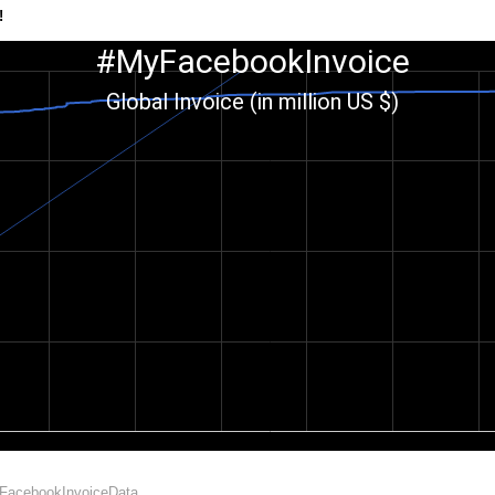
!
FacebookInvoiceData