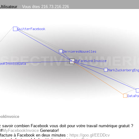
tilisateur
:: Vous êtes 216.73.216.226
okInvoice
 savoir combien Facebook vous doit pour votre travail numérique gratuit ?
 #
MyFacebookInvoice
Generator!
 facture à Facebook en deux minutes :
https://goo.gl/EEDDcv