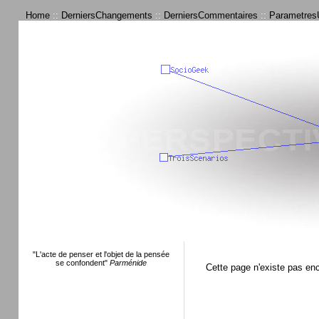
Home
::
DerniersChangements
::
DerniersCommentaires
::
ParametresU
"L'acte de penser et l'objet de la pensée
se confondent"
Parménide
Cette page n'existe pas en