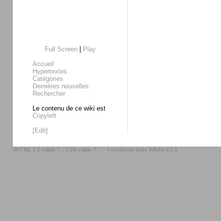
Full Screen
|
Play
Accueil
Hypertextes
Catégories
Dernières nouvelles
Rechercher
Le contenu de ce wiki est
Copyleft
[Edit]
XHTML 1.0 valide ?
::
CSS valide ?
:: -- Fonctionne avec
WikiNi 0.4.3