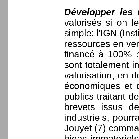
Développer le
valorisés si on l
simple: l'IGN (Ins
ressources en vend
financé à 100% p
sont totalement i
valorisation, en d
économiques et d
publics traitant d
brevets issus de
industriels, pour
Jouyet (7) comman
biens immatériels