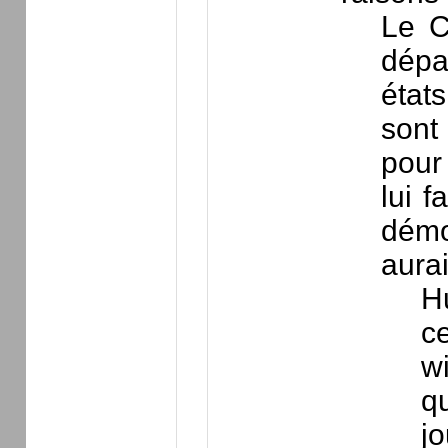
Le C
dépa
état
sont 
pour 
lui 
démoc
aurai
H
ce
wi
qu
jo