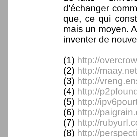
d'échanger comme 
que, ce qui const
mais un moyen. Ai
inventer de nouve
(1)
http://overcro
(2)
http://maay.ne
(3)
http://vreng.ens
(4)
http://p2pfound
(5)
http://ipv6pour
(6)
http://paigrai
(7)
http://rubyurl.
(8)
http://perspec