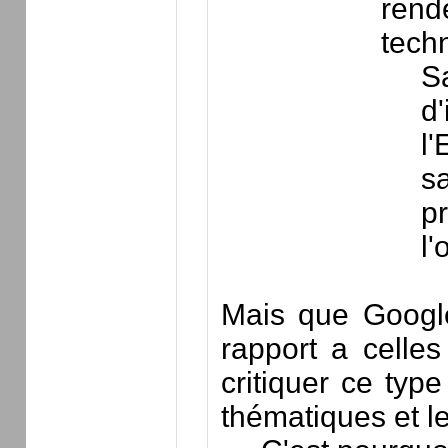
rend
techn
S
d'
l'
sa
pr
l
Mais que Google
rapport a celle
critiquer ce typ
thématiques et les