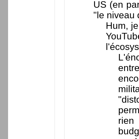
US (en part
"le niveau 
Hum, je
YouTube
l'écosy
L'én
entr
enco
mili
"dist
perm
rien
budg