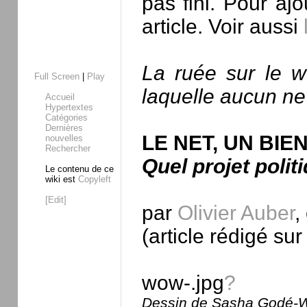
pas fini. Pour ajo
article. Voir aussi
La ruée sur le w
Full Screen
|
Play
laquelle aucun ne
Accueil
Hypertextes
Catégories
Dernières
LE NET, UN BI
nouvelles
Rechercher
Quel projet polit
Le contenu de ce
wiki est
Copyleft
[Edit]
par
Olivier Auber
,
(article rédigé su
wow-.jpg
?
Dessin de Sasha Godé-Wa