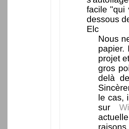
facile "qu
dessous des 
Elc
Nous ne
papier. 
projet e
gros po
delà de
Sincèrem
le cas, 
sur
Wi
actuelle
raisons 