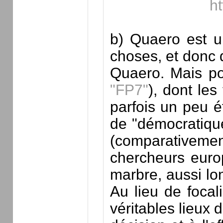
h
b) Quaero est u
choses, et donc 
Quaero. Mais po
"FP7"
), dont le
parfois un peu é
de "démocratique
(comparativemen
chercheurs euro
marbre, aussi lon
Au lieu de focali
véritables lieux 