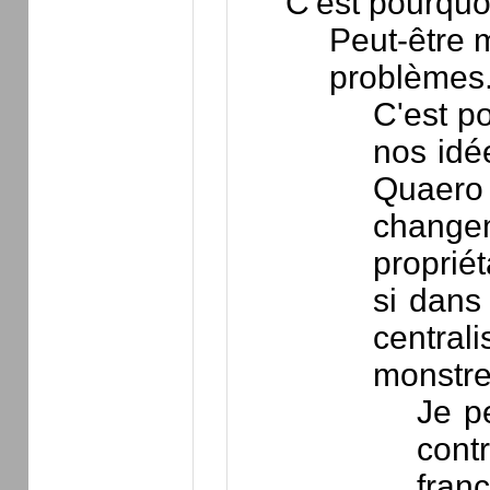
C'est pourquoi
Peut-être m
problèmes.
C'est po
nos idé
Quaero q
changem
proprié
si dans
central
monstre
Je p
cont
fran