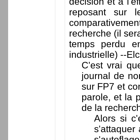
décision et à l'
reposant sur l
comparativemen
recherche (il ser
temps perdu en
industrielle) --Elc
C'est vrai qu
journal de no
sur FP7 et co
parole, et la 
de la recher
Alors si c
s'attaquer 
s'autoflag