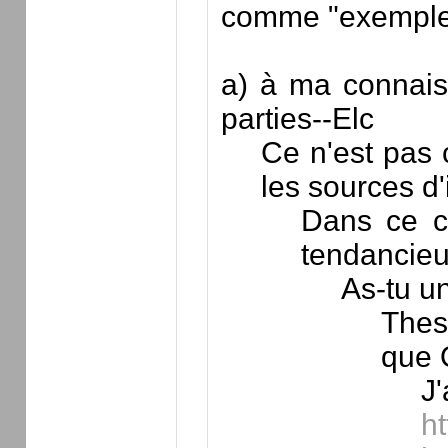
comme "exemple" 
a) à ma connais
parties--Elc
Ce n'est pas 
les sources d'
Dans ce ca
tendancieu
As-tu un
Thes
que Q
J'
h