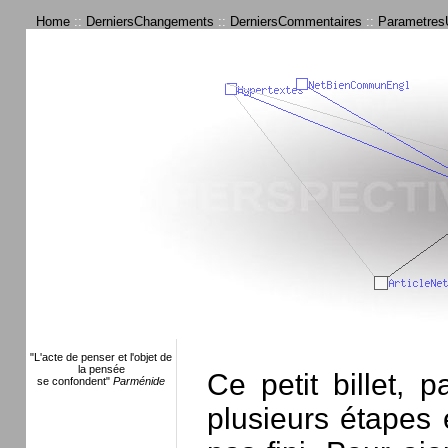
Home
::
DerniersChangements
::
DerniersCommentaires
::
ParametresU
"L'acte de penser et l'objet de
la pensée
Ce petit billet, 
se confondent"
Parménide
plusieurs étapes 