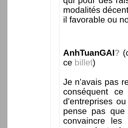
qui pour des rais
modalités décentr
il favorable ou no
AnhTuanGAI
?
(
ce
billet
)
Je n'avais pas r
conséquent ce 
d'entreprises ou
pense pas que l
convaincre les 