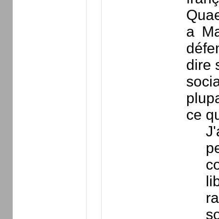
Quaer
a Ma
défe
dire 
soci
plup
ce qu
J'
p
c
l
ra
s