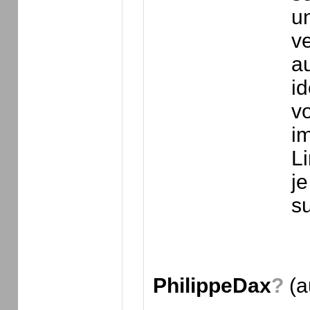
u
ve
au
id
v
i
Li
je
su
PhilippeDax
?
(a