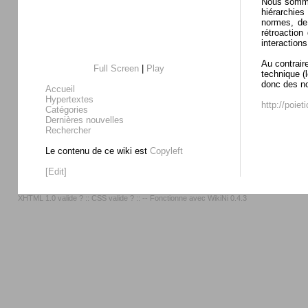
Nous sommes
hiérarchies
normes, de
rétroaction
interaction
Au contrair
Full Screen
|
Play
technique (l
donc des no
Accueil
Hypertextes
http://poiet
Catégories
Dernières nouvelles
Rechercher
Le contenu de ce wiki est
Copyleft
[Edit]
XHTML 1.0 valide ?
::
CSS valide ?
:: -- Fonctionne avec
WikiNi 0.4.3