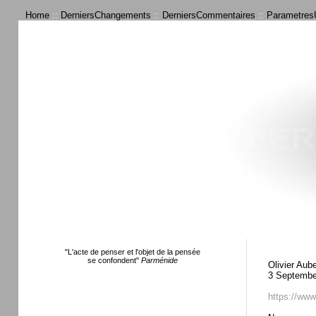
Home
::
DerniersChangements
::
DerniersCommentaires
::
ParametresU
"L'acte de penser et l'objet de la pensée
se confondent"
Parménide
Olivier Aube
3 Septembe
https://www