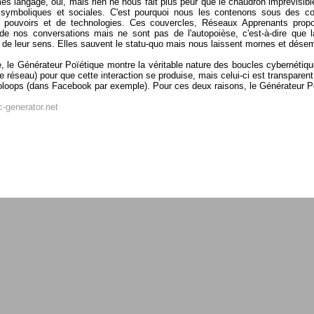
 langage, oui, mais rien ne nous fait plus peur que le chaudron imprévisible 
 symboliques et sociales. C'est pourquoi nous les contenons sous des couv
 pouvoirs et de technologies. Ces couvercles, Réseaux Apprenants propo
 de nos conversations mais ne sont pas de l'autopoièse, c'est-à-dire qu
s de leur sens. Elles sauvent le statu-quo mais nous laissent mornes et dése
e, le Générateur Poïétique montre la véritable nature des boucles cybernétiqu
e réseau) pour que cette interaction se produise, mais celui-ci est transparent,
loops (dans Facebook par exemple). Pour ces deux raisons, le Générateur P
ic-generator.net