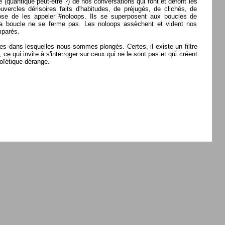
(quantique peut-être ?) de nos conversations qui font et défont les
ercles dérisoires faits d'habitudes, de préjugés, de clichés, de
se de les appeler #noloops. Ils se superposent aux boucles de
e la boucle ne se ferme pas. Les noloops assèchent et vident nos
mparés.
es dans lesquelles nous sommes plongés. Certes, il existe un filtre
 ce qui invite à s'interroger sur ceux qui ne le sont pas et qui créent
oïétique dérange.
menufonctions; ?>