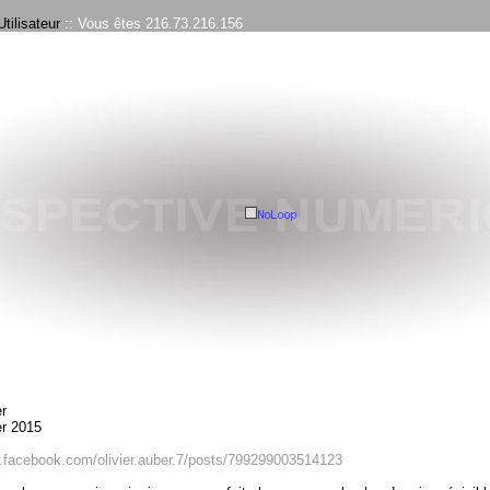
tilisateur
:: Vous êtes 216.73.216.156
r
r 2015
.facebook.com/olivier.auber.7/posts/799299003514123