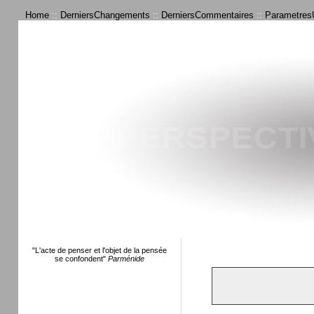
Home
::
DerniersChangements
::
DerniersCommentaires
::
ParametresU
"L'acte de penser et l'objet de la pensée
se confondent"
Parménide