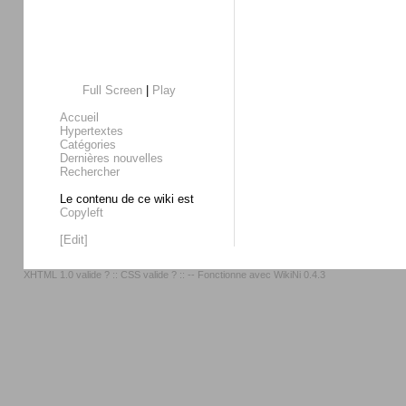
Full Screen
|
Play
Accueil
Hypertextes
Catégories
Dernières nouvelles
Rechercher
Le contenu de ce wiki est
Copyleft
[Edit]
XHTML 1.0 valide ?
::
CSS valide ?
:: -- Fonctionne avec
WikiNi 0.4.3