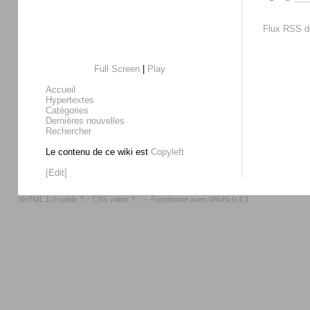
Flux RSS de
Full Screen
|
Play
Accueil
Hypertextes
Catégories
Dernières nouvelles
Rechercher
Le contenu de ce wiki est
Copyleft
[Edit]
XHTML 1.0 valide ?
::
CSS valide ?
:: -- Fonctionne avec
WikiNi 0.4.3