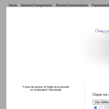
Home
::
DerniersChangements
::
DerniersCommentaires
::
ParametresU
"L'acte de penser et l'objet de la pensée
se confondent"
Parménide
Cliquer sur
202