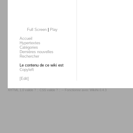
Full Screen
|
Play
Accueil
Hypertextes
Catégories
Dernières nouvelles
Rechercher
Le contenu de ce wiki est
Copyleft
[Edit]
XHTML 1.0 valide ?
::
CSS valide ?
:: -- Fonctionne avec
WikiNi 0.4.3