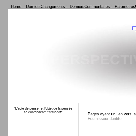
Home
::
DerniersChangements
::
DerniersCommentaires
::
ParametresU
"L'acte de penser et l'objet de la pensée
se confondent"
Parménide
Pages ayant un lien vers la
FournisseurIdentite