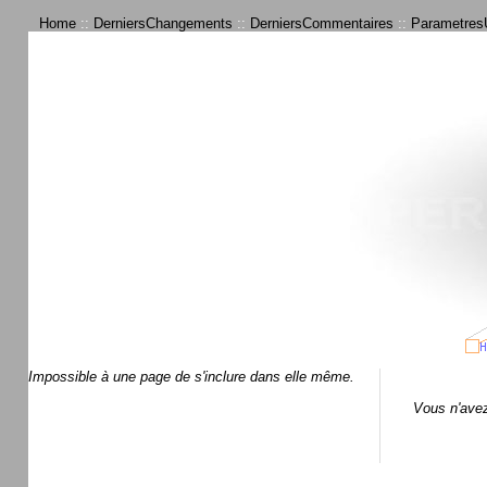
Home
::
DerniersChangements
::
DerniersCommentaires
::
ParametresU
Impossible à une page de s'inclure dans elle même.
Vous n'avez