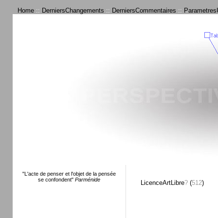
Home
::
DerniersChangements
::
DerniersCommentaires
::
ParametresU
"L'acte de penser et l'objet de la pensée
se confondent"
Parménide
LicenceArtLibre
?
(
512
)