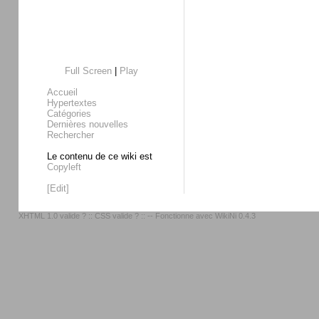
Full Screen
|
Play
Accueil
Hypertextes
Catégories
Dernières nouvelles
Rechercher
Le contenu de ce wiki est
Copyleft
[Edit]
XHTML 1.0 valide ?
::
CSS valide ?
:: -- Fonctionne avec
WikiNi 0.4.3