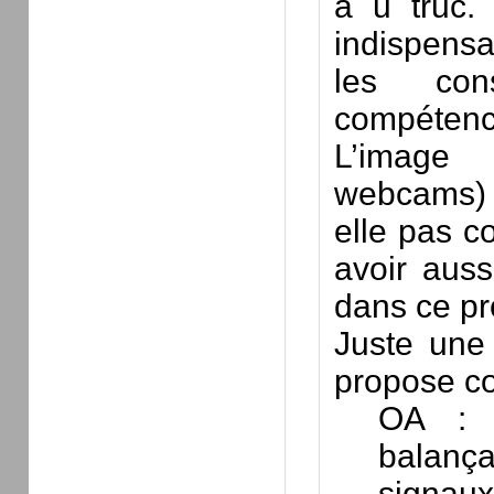
à u truc.
indispensa
les co
compétence
L’image 
webcams) e
elle pas c
avoir aussi
dans ce pr
Juste une
propose c
OA : 
balança
signau