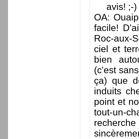
avis! ;-)
OA: Ouaip
facile! D'a
Roc-aux-S
ciel et te
bien auto
(c'est san
ça) que de
induits ch
point et n
tout-un-
recherche
sincèremen