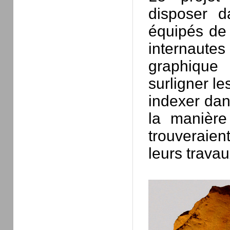
disposer d
équipés de 
internaute
graphique 
surligner le
indexer da
la manière
trouveraien
leurs trava