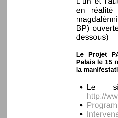
L'un et l'au
en réalité
magdalénni
BP) ouverte
dessous)
Le Projet 
Palais le 15
la manifestat
Le 
http://ww
Program
Interven