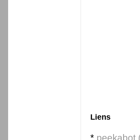
Liens
*
peekabot (