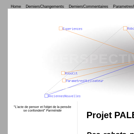
Home
::
DerniersChangements
::
DerniersCommentaires
::
ParametresU
"L'acte de penser et l'objet de la pensée
se confondent"
Parménide
Projet P