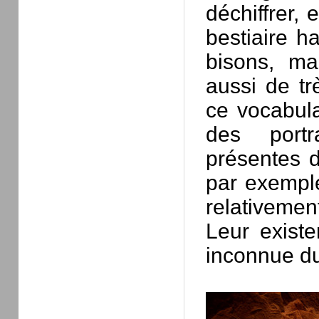
déchiffrer, 
bestiaire h
bisons, ma
aussi de tr
ce vocabula
des portr
présentes d
par exempl
relativeme
Leur exist
inconnue du