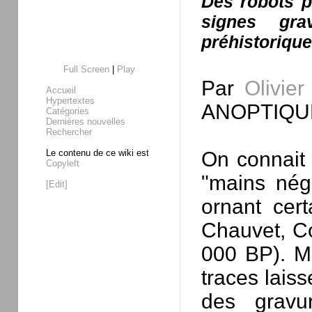
Des robots p
signes gra
préhistorique
Full Screen
|
Play
Par
Olivier
Accueil
Hypertextes
ANOPTIQU
Catégories
Dernières nouvelles
Rechercher
Le contenu de ce wiki est
On connait d
Copyleft
"mains néga
[Edit]
ornant cert
Chauvet, Co
000 BP). Ma
traces lais
des gravur