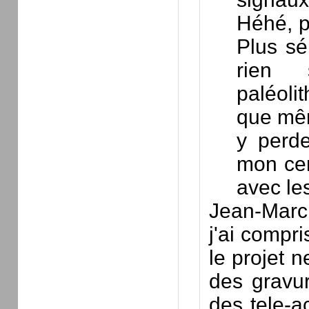
Héhé, p
Plus s
rien 
paléoli
que mêm
y perde
mon cer
avec le
Jean-Marc :
j'ai compri
le projet 
des gravur
des tele-a