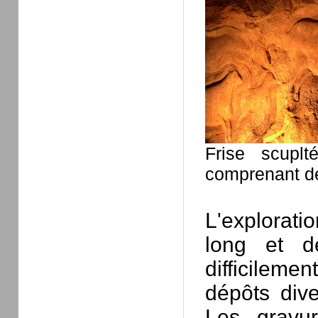
Frise scupl
comprenant d
L'explorati
long et dé
difficilem
dépôts div
Les gravur