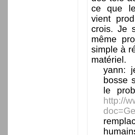
ce que les
vient prod
crois. Je s
même proje
simple à ré
matériel.
yann: 
bosse s
le pro
http://
doc=Ge
rempla
humains