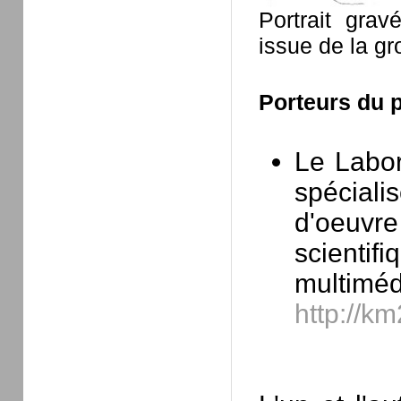
Portrait gra
issue de la gr
Porteurs du p
Le Labor
spéciali
d'oeuvre
scientifi
multimé
http://km