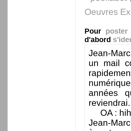
Oeuvres
Ex
Pour
poster
d'abord
s'iden
Jean-Marc 
un mail c
rapidemen
numérique 
années qu
reviendrai.
OA : hih
Jean-Marc 