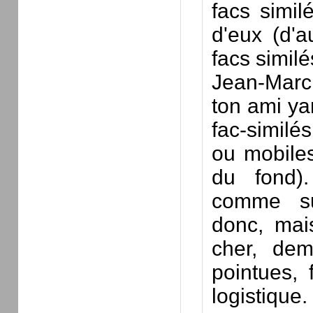
facs simil
d'eux (d'a
facs similé
Jean-Marc :
ton ami yan
fac-similés
ou mobiles
du fond).
comme sup
donc, mais
cher, de
pointues, 
logistique.