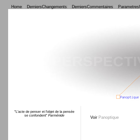
Home
::
DerniersChangements
::
DerniersCommentaires
::
ParametresU
"L'acte de penser et l'objet de la pensée
se confondent"
Parménide
Voir
Panoptique