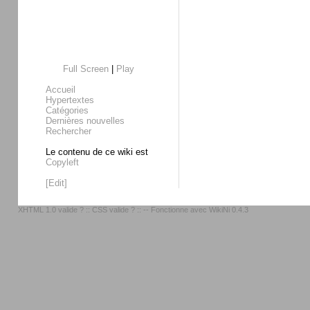
Full Screen
|
Play
Accueil
Hypertextes
Catégories
Dernières nouvelles
Rechercher
Le contenu de ce wiki est
Copyleft
[Edit]
XHTML 1.0 valide ?
::
CSS valide ?
:: -- Fonctionne avec
WikiNi 0.4.3