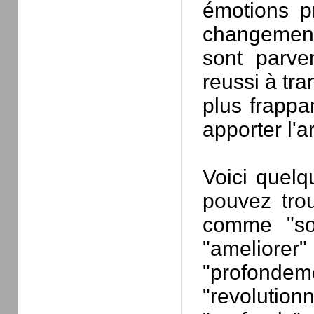
émotions p
changement
sont parve
reussi à tr
plus frappa
apporter l'ar
Voici quelq
pouvez trou
comme "soc
"ameliorer
"profondeme
"revolutio