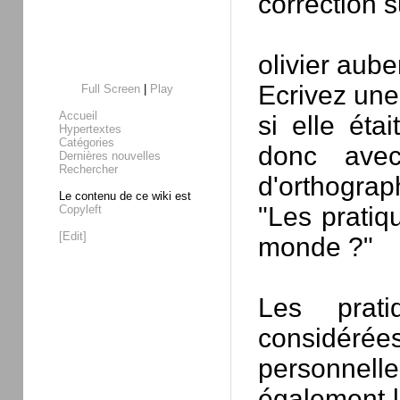
correction 
olivier aube
Ecrivez une
Full Screen
|
Play
Accueil
si elle éta
Hypertextes
Catégories
donc avec
Dernières nouvelles
Rechercher
d'orthograph
Le contenu de ce wiki est
"Les pratiqu
Copyleft
[Edit]
monde ?"
Les prati
considéré
personnell
également l