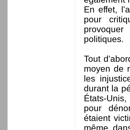
En effet, l'
pour criti
provoquer
politiques.
Tout d'abor
moyen de ré
les injusti
durant la p
États-Unis, 
pour dénon
étaient vic
même, dans