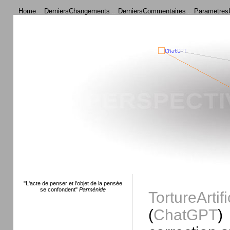
Home
::
DerniersChangements
::
DerniersCommentaires
::
ParametresU
"L'acte de penser et l'objet de la pensée
se confondent"
Parménide
TortureArtifi
(
ChatGPT
)