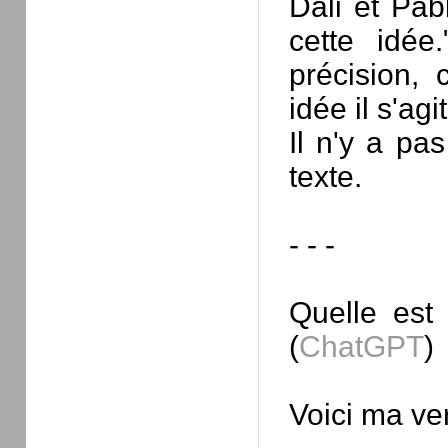
Dali et Pab
cette idée
précision, 
idée il s'agit
Il n'y a pa
texte.
- - -
Quelle est 
(
ChatGPT
)
Voici ma ver