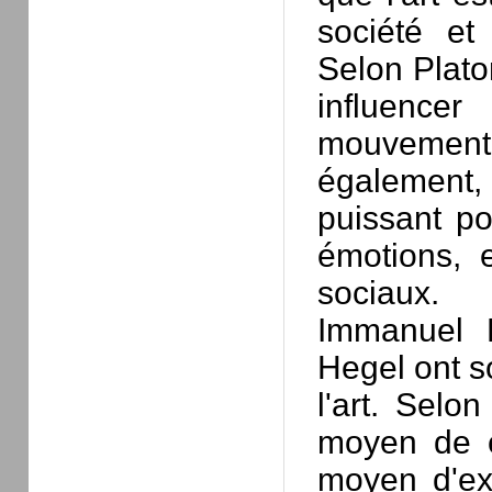
société et
Selon Platon
influence
mouvement
également, 
puissant p
émotions, 
sociaux.
Immanuel K
Hegel ont s
l'art. Selo
moyen de c
moyen d'ex