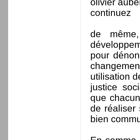
olivier aube
continuez
de même,
développeme
pour dénonc
changement
utilisation d
justice soc
que chacun 
de réaliser
bien commu