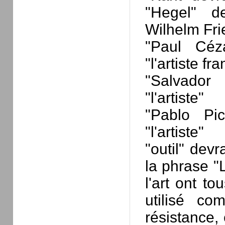
"Hegel" d
Wilhelm Fri
"Paul Céz
"l'artiste fr
"Salvador
"l'artiste"
"Pablo Pi
"l'artiste"
"outil" dev
la phrase "
l'art ont to
utilisé co
résistance,