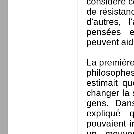
considéré c
de résistanc
d'autres, 
pensées e
peuvent aid
La première
philosophes
estimait qu
changer la 
gens. Dans
expliqué 
pouvaient i
un mouveme