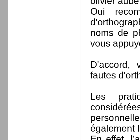
olivier aube
Oui recom
d'orthograph
noms de ph
vous appuyer
D'accord, 
fautes d'or
Les prati
considéré
personnell
également l
En effet, l'