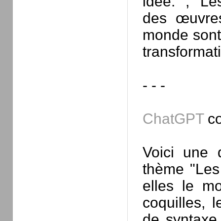
idée." ; "Le
des œuvres
monde sont 
transformati
- - -
ChatGPT
co
Voici une d
thème "Les 
elles le m
coquilles, 
de syntaxe,