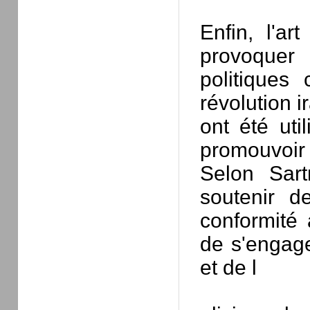
Enfin, l'ar
provoquer
politiques
révolution i
ont été uti
promouvoir 
Selon Sartr
soutenir d
conformité 
de s'engager
et de l