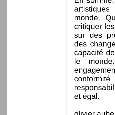
En somme, i
artistiques
monde. Que
critiquer le
sur des pr
des changem
capacité de
le monde.
engagement 
conformi
responsabili
et égal.
olivier aube