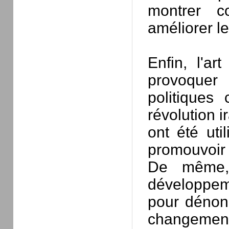
montrer c
améliorer l
Enfin, l'ar
provoquer
politiques
révolution i
ont été uti
promouvoir 
De même,
développeme
pour dénonc
changements