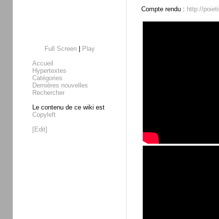
Compte rendu :
http://poie
Full Screen
|
Play
Accueil
Hypertextes
Catégories
Dernières nouvelles
Rechercher
Le contenu de ce wiki est
Copyleft
[Edit]