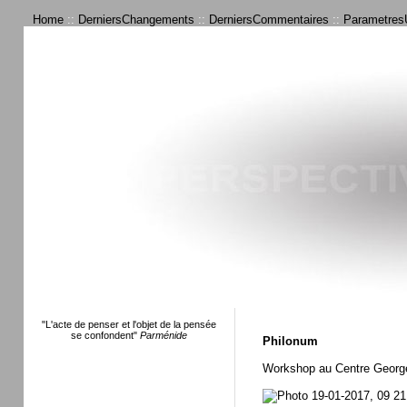
Home
::
DerniersChangements
::
DerniersCommentaires
::
ParametresU
"L'acte de penser et l'objet de la pensée
se confondent"
Parménide
Philonum
Workshop au Centre George