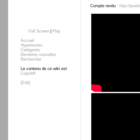
Compte rendu :
http://poie
Full Screen
|
Play
Accueil
Hypertextes
Catégories
Dernières nouvelles
Rechercher
Le contenu de ce wiki est
Copyleft
[Edit]