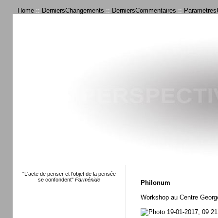
Home
::
DerniersChangements
::
DerniersCommentaires
::
ParametresU
"L'acte de penser et l'objet de la pensée
se confondent"
Parménide
Philonum
Workshop au Centre George