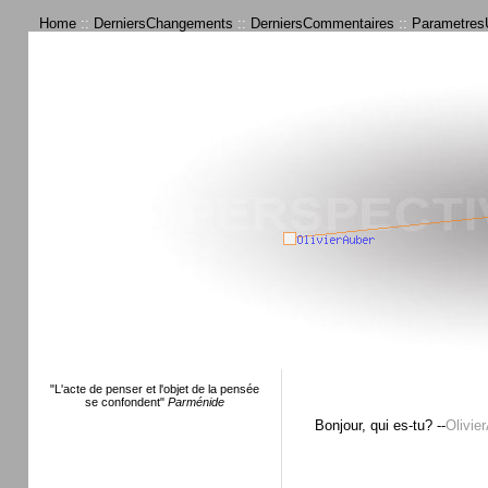
Home
::
DerniersChangements
::
DerniersCommentaires
::
ParametresU
"L'acte de penser et l'objet de la pensée
se confondent"
Parménide
Bonjour, qui es-tu? --
Olivie