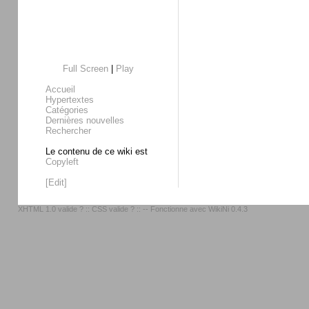
Full Screen
|
Play
Accueil
Hypertextes
Catégories
Dernières nouvelles
Rechercher
Le contenu de ce wiki est
Copyleft
[Edit]
XHTML 1.0 valide ?
::
CSS valide ?
:: -- Fonctionne avec
WikiNi 0.4.3