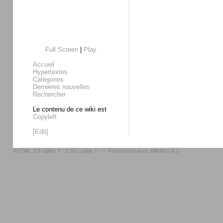
Full Screen
|
Play
Accueil
Hypertextes
Catégories
Dernières nouvelles
Rechercher
Le contenu de ce wiki est
Copyleft
[Edit]
XHTML 1.0 valide ?
::
CSS valide ?
:: -- Fonctionne avec
WikiNi 0.4.3