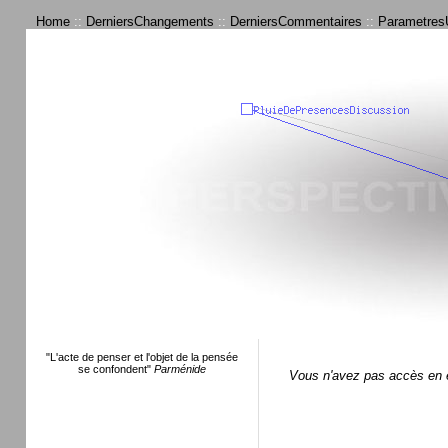
Home
::
DerniersChangements
::
DerniersCommentaires
::
ParametresU
"L'acte de penser et l'objet de la pensée
se confondent"
Parménide
Vous n'avez pas accès en é