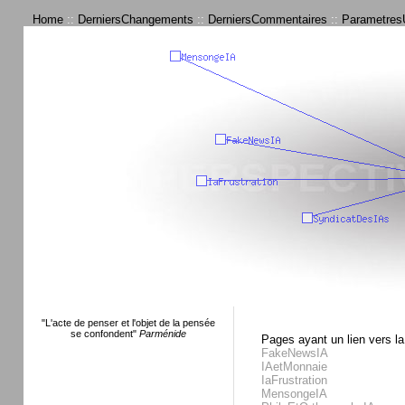
Home
::
DerniersChangements
::
DerniersCommentaires
::
ParametresU
"L'acte de penser et l'objet de la pensée
se confondent"
Parménide
Pages ayant un lien vers la
FakeNewsIA
IAetMonnaie
IaFrustration
MensongeIA