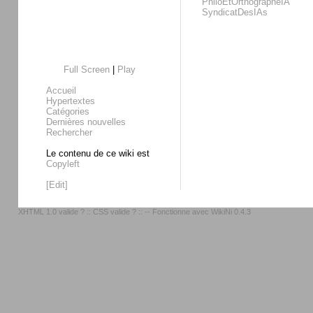
PhiloEtOrthographeIA
SyndicatDesIAs
Full Screen
|
Play
Accueil
Hypertextes
Catégories
Dernières nouvelles
Rechercher
Le contenu de ce wiki est
Copyleft
[Edit]
XHTML 1.0 valide ?
::
CSS valide ?
:: -- Fonctionne avec
WikiNi 0.4.3