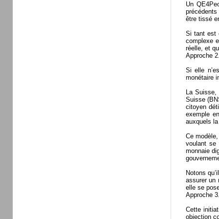
Un QE4Peop
précédents 
être tissé 
Si tant est
complexe en
réelle, et 
Approche 2.
Si elle n’e
monétaire i
La Suisse, 
Suisse (BNS
citoyen dét
exemple en
auxquels la 
Ce modèle, 
voulant se
monnaie dig
gouverneme
Notons qu’i
assurer un 
elle se pos
Approche 3.
Cette initi
objection c