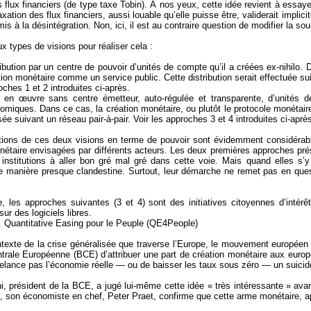
s flux financiers (de type taxe Tobin). À nos yeux, cette idée revient à essa
taxation des flux financiers, aussi louable qu’elle puisse être, validerait impli
s à la désintégration. Non, ici, il est au contraire question de modifier la s
ux types de visions pour réaliser cela :
ribution par un centre de pouvoir d’unités de compte qu’il a créées ex-nihilo. 
tion monétaire comme un service public. Cette distribution serait effectuée su
ches 1 et 2 introduites ci-après.
 en œuvre sans centre émetteur, auto-régulée et transparente, d’unités de
omiques. Dans ce cas, la création monétaire, ou plutôt le protocole monétair
sée suivant un réseau pair-à-pair. Voir les approches 3 et 4 introduites ci-après
tions de ces deux visions en terme de pouvoir sont évidemment considérabl
nétaire envisagées par différents acteurs. Les deux premières approches pré
institutions à aller bon gré mal gré dans cette voie. Mais quand elles s’y
e manière presque clandestine. Surtout, leur démarche ne remet pas en ques
e, les approches suivantes (3 et 4) sont des initiatives citoyennes d’intér
ur des logiciels libres.
 Quantitative Easing pour le Peuple (QE4People)
texte de la crise généralisée que traverse l’Europe, le mouvement europé
rale Européenne (BCE) d’attribuer une part de création monétaire aux euro
elance pas l’économie réelle — ou de baisser les taux sous zéro — un suicid
i, président de la BCE, a jugé lui-même cette idée « très intéressante » ava
 , son économiste en chef, Peter Praet, confirme que cette arme monétaire, ap