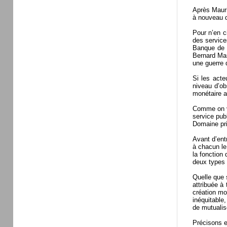
Après Mauri
à nouveau d
Pour n’en c
des service
Banque de F
Bernard Mar
une guerre 
Si les acte
niveau d’ob
monétaire a
Comme on va
service pub
Domaine pr
Avant d’entr
à chacun le 
la fonction
deux types 
Quelle que 
attribuée à
création mo
inéquitable,
de mutualis
Précisons e