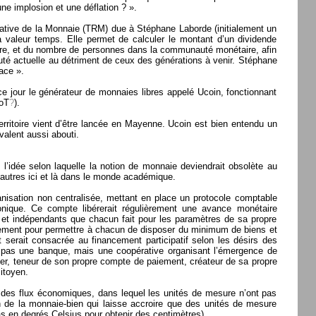
une implosion et une déflation ? ».
elative de la Monnaie (TRM) due à Stéphane Laborde (initialement un
 valeur temps. Elle permet de calculer le montant d’un dividende
ire, et du nombre de personnes dans la communauté monétaire, afin
uté actuelle au détriment de ceux des générations à venir. Stéphane
ace ».
ce jour le générateur de monnaies libres appelé Ucoin, fonctionnant
oT
?
).
erritoire vient d’être lancée en Mayenne. Ucoin est bien entendu un
valent aussi abouti.
e l’idée selon laquelle la notion de monnaie deviendrait obsolète au
e autres ici et là dans le monde académique.
anisation non centralisée, mettant en place un protocole comptable
nique. Ce compte libérerait régulièrement une avance monétaire
 et indépendants que chacun fait pour les paramètres de sa propre
ellement pour permettre à chacun de disposer du minimum de biens et
 serait consacrée au financement participatif selon les désirs des
nc pas une banque, mais une coopérative organisant l’émergence de
ier, teneur de son propre compte de paiement, créateur de sa propre
itoyen.
t des flux économiques, dans lequel les unités de mesure n’ont pas
ion de la monnaie-bien qui laisse accroire que des unités de mesure
as en degrés Celsius pour obtenir des centimètres).