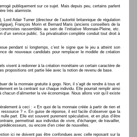
errogé publiquement sur ce sujet. Mais depuis peu, certains parlent
ère très alarmiste.
ord Adair Turner (directeur de l’autorité britannique de régulation
lgique), François Morin et Bernard Maris (anciens conseillers de la
onomistes rassemblés au sein de l’initiative Monnaie-Pleine, etc.
 d’un service public. Sa privatisation complète conduit tout droit à
boue pendant si longtemps, c’est le signe que le jeu a atteint son
rgence de nouveaux candidats pour remplacer le modèle de création
els visent à redonner à la création monétaire un certain caractère de
s propositions ont partie liée avec la notion de revenu de base.
buer de la monnaie gratuite à gogo. Non, il s‘agit de rendre à tous et
lement en la centrant sur chaque individu. Elle pourrait remplir ainsi
à chacun d’alimenter la vie économique. Nous allons voir qu’il existe
ralement à ceci : « En quoi de la monnaie créée à partir de rien et
e ressource ? ». En guise de réponse, il est facile d’observer que la
 nulle part. Elle est souvent purement spéculative, et en plus d’être
ntraire, permettrait aux individus de vivre, d’échanger, de travailler,
s prédécesseurs, ou encore d’en créer de nouvelles.
stion ici ne doivent pas être confondues avec celle reposant sur la