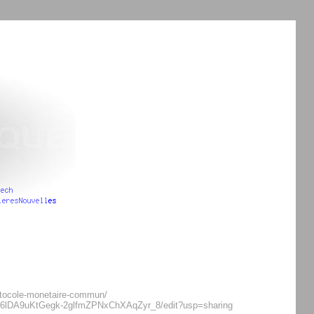
otocole-monetaire-commun/
kn6lDA9uKtGegk-2glfmZPNxChXAqZyr_8/edit?usp=sharing