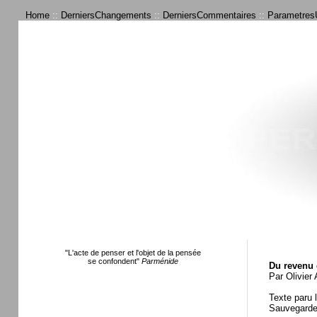
Home
::
DerniersChangements
::
DerniersCommentaires
::
ParametresU
"L'acte de penser et l'objet de la pensée
se confondent"
Parménide
Du revenu 
Par Olivier
Texte paru 
Sauvegarde 