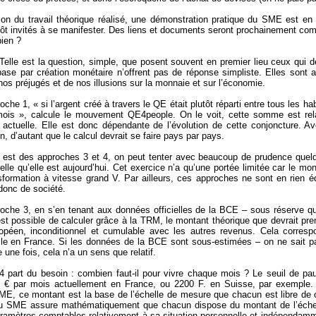
ion du travail théorique réalisé, une démonstration pratique du SME est 
tôt invités à se manifester. Des liens et documents seront prochainement c
ien ?
elle est la question, simple, que posent souvent en premier lieu ceux qui d
ase par création monétaire n’offrent pas de réponse simpliste. Elles sont au
os préjugés et de nos illusions sur la monnaie et sur l’économie.
oche 1, « si l’argent créé à travers le QE était plutôt réparti entre tous les h
mois », calcule le mouvement QE4people. On le voit, cette somme est rel
 actuelle. Elle est donc dépendante de l’évolution de cette conjoncture. Av
, d’autant que le calcul devrait se faire pays par pays.
 est des approches 3 et 4, on peut tenter avec beaucoup de prudence quelqu
elle qu’elle est aujourd’hui. Cet exercice n’a qu’une portée limitée car le mo
sformation à vitesse grand V. Par ailleurs, ces approches ne sont en rien
 donc de société.
roche 3, en s’en tenant aux données officielles de la BCE – sous réserve qu’e
 est possible de calculer grâce à la TRM, le montant théorique que devrait pr
opéen, inconditionnel et cumulable avec les autres revenus. Cela corresp
lle en France. Si les données de la BCE sont sous-estimées – on ne sait pa
une fois, cela n’a un sens que relatif.
4 part du besoin : combien faut-il pour vivre chaque mois ? Le seuil de p
 € par mois actuellement en France, ou 2200 F. en Suisse, par exemple. C
ME, ce montant est la base de l’échelle de mesure que chacun est libre de cho
u SME assure mathématiquement que chacun dispose du montant de l’échell
ramètres comptables relativement à sa situation personnelle et indépendammen