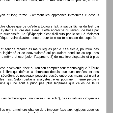
oyen et long terme. Comment les approches introduites ci-dessus
re chose que ce qu’elle a toujours fait, à savoir lâcher du lest par
 le système au gré des aléas. Cette approche du revenu de base par
es successifs. Le QE4people n’est d’ailleurs pas le seul à réclamer
gétique, voire d’autres encore pour telle ou telle cause désespérée –
et servir à réparer les maux légués par le XXe siècle, pourquoi pas
 légitimité et de souveraineté qui pourraient conduire au repli des
e la même chose (selon l’approche 2) de manière disparate et à plus
e est le véhicule, face au rouleau compresseur technologique ? Toute
ciel libre qui défraie la chronique depuis quelques années, et ses
 sécrètent de nouveaux pouvoirs placés entre des mains qui n’ont a
e les frais. Selon certains analystes, elles pourraient même perdre à
ains qui ne sont a priori pas plus légitimes que celles de leurs
 des technologies financières (
FinTech
?
), ces initiatives citoyennes
’elles ont la moindre chance de s’imposer face aux logiques usuelles