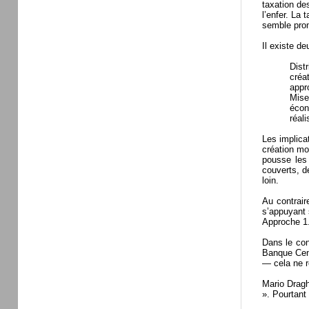
taxation de
l’enfer. La 
semble promi
Il existe de
Dist
créa
appro
Mise
écon
réali
Les implica
création mo
pousse les 
couverts, d
loin.
Au contrair
s’appuyant s
Approche 1.
Dans le con
Banque Cent
— cela ne r
Mario Dragh
». Pourtant