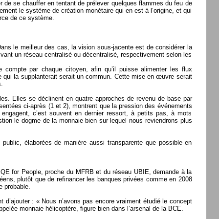
yer de se chauffer en tentant de prélever quelques flammes du feu de
citement le système de création monétaire qui en est à l’origine, et qui
ource de ce système.
Dans le meilleur des cas, la vision sous-jacente est de considérer la
ivant un réseau centralisé ou décentralisé, respectivement selon les
 compte par chaque citoyen, afin qu’il puisse alimenter les flux
e qui la supplanterait serait un commun. Cette mise en œuvre serait
.
es. Elles se déclinent en quatre approches de revenu de base par
sentées ci-après (1 et 2), montrent que la pression des événements
 engagent, c’est souvent en dernier ressort, à petits pas, à mots
tion le dogme de la monnaie-bien sur lequel nous reviendrons plus
êt public, élaborées de manière aussi transparente que possible en
en QE for People, proche du MFRB et du réseau UBIE, demande à la
péens, plutôt que de refinancer les banques privées comme en 2008
e probable.
nt d’ajouter : « Nous n’avons pas encore vraiment étudié le concept
pelée monnaie hélicoptère, figure bien dans l’arsenal de la BCE.