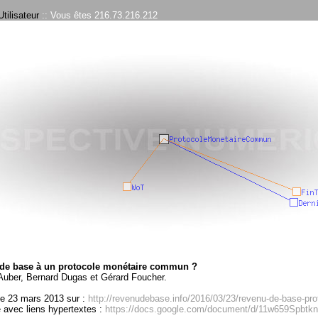
tilisateur
:: Vous êtes 216.73.216.212
de base à un protocole monétaire commun ?
 Auber, Bernard Dugas et Gérard Foucher.
le 23 mars 2013 sur :
http://revenudebase.info/2016/03/23/revenu-de-base-pr
avec liens hypertextes :
https://docs.google.com/document/d/11w659Spbt