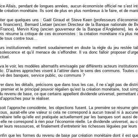
ce Allais, pendant de longues années, aucun économiste officiel ne s’est int
e création monétaire. Ils sont de plus en plus nombreux à le faire, et de mani
iter que quelques uns : Gaël Giraud et Steve Keen (professeurs d’économie), L
s financiers), Bernard Lietaer (ancien Directeur de la Banque nationale de Be
rance), Mervin King (ancien gouverneur de la Banque d’Angleterre), les éc
is résume la critique de ces économistes : la création monétaire n’a plus rien
de tous contre tous…
urs institutionnels mettent soudainement en doute la règle du jeu restée ta
solescence et qu’il menace de s’effondrer. Il va donc falloir proposer d’u
ctuel.
 le voir, les modèles alternatifs envisagés par différents acteurs institutionn
lic. D’autres approches visent à l’attirer dans le sens des communs. Toutes ce
ivé des banques, service public, ou communs ?
er dans les détails, précisons que dans tous les cas, il ne s’agit pas de distri
premier et le principal pouvoir régalien qu’est la création monétaire, tout simp
 du revenu de base, ce que certains appellent dividende universel, permettant 
d’approches pour le réaliser.
soit l’approche considérée, les objections fusent. La première se résume géné
 tous, aurait-elle une valeur si cela ne correspond à aucun travail ni à aucun
nétaire telle qu’elle est pratiquée actuellement par les banques sort aussi de
 elle ne correspond à rien pour l’économie réelle. Le dividende universel, au co
er leurs ressources, et finalement d’entretenir les richesses léguées par leur
nfin que les formes du revenu de base par création monétaire dont il est que