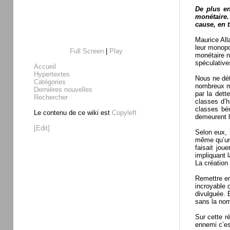
De plus en
monétaire.
cause, en 
Maurice All
leur monopo
Full Screen
|
Play
monétaire n
spéculative
Accueil
Hypertextes
Nous ne dét
Catégories
nombreux me
Dernières nouvelles
par la dett
Rechercher
classes d’h
classes bén
Le contenu de ce wiki est
Copyleft
demeurent li
[Edit]
Selon eux, 
même qu’un r
faisait jou
impliquant 
La création
Remettre en
incroyable 
divulguée. 
sans la nom
Sur cette r
ennemi c’es