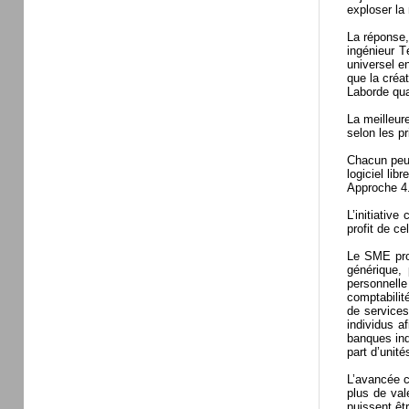
exploser la 
La réponse,
ingénieur T
universel e
que la créa
Laborde qua
La meilleur
selon les pr
Chacun peut
logiciel li
Approche 4.
L’initiativ
profit de c
Le SME prop
générique,
personnelle
comptabilit
de services
individus a
banques ind
part d’unit
L’avancée c
plus de val
puissent êt