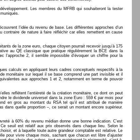
en développement. Les membres du MFRB qui souhaiteront la tester
ommuniqués.
écouvrent l’idée du revenu de base. Les différentes approches d’un
 contraire de nature à faire réfléchir car elles remettent en cause
abitants de la zone euro, chaque citoyen pourrait recevoir jusqu’à 175
ative au QE classique que pratique régulièrement la BCE dans la
ec l’approche 2, il semble impossible d’évoquer un chiffre pour la
es calculs en appliquant leurs cadres conceptuels respectifs à la
nde monétaire sur lequel il se base comprend une part invisible et il
 équivalentes aux approches 1 et 2, notamment en terme de pouvoir
lles reflètent l’entièreté de la création monétaire, ce dont on peut
endre le dividende universel dans la zone Euro : 559 € par mois pour
ond en gros au montant du RSA tel qu’il est attribué de manière
s dans quelle proportion –, ce serait un montant encore supérieur.
auvreté à 60% du revenu médian donne une bonne indication. C’est
e seuil est relatif aux prix observés dans chaque lieu. Selon le
isir, et à laquelle toute autre grandeur comptable est relative. Le
e pour vivre chaque mois, sachant que chacun est libre d’ajuster
t des choix des autres, tout en maintenant la réciprocité, c’est-à-