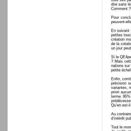
dire sans l
Comment ?
Pour concl
peuvent-ell
En suivant 
petites tou
création mo
de la créat
un jour peu
Si le QE4pe
? Mais cett
nations sur
petite échel
Enfin, comb
prévision s
variantes, 
priori aucu
terme 95% d
prédécesse
Qu’en est-i
Au contrair
d’intérêt pu
Tout le mon