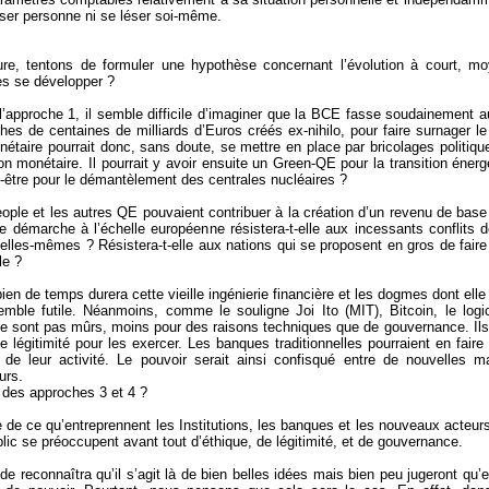
éser personne ni se léser soi-même.
ure, tentons de formuler une hypothèse concernant l’évolution à court, m
es se développer ?
l’approche 1, il semble difficile d’imaginer que la BCE fasse soudainement aut
ches de centaines de milliards d’Euros créés ex-nihilo, pour faire surnager
nétaire pourrait donc, sans doute, se mettre en place par bricolages politiqu
ion monétaire. Il pourrait y avoir ensuite un Green-QE pour la transition éner
t-être pour le démantèlement des centrales nucléaires ?
ople et les autres QE pouvaient contribuer à la création d’un revenu de base 
e démarche à l’échelle européenne résistera-t-elle aux incessants conflits de
 elles-mêmes ? Résistera-t-elle aux nations qui se proposent en gros de fair
le ?
ien de temps durera cette vieille ingénierie financière et les dogmes dont ell
emble futile. Néanmoins, comme le souligne Joi Ito (MIT), Bitcoin, le logi
ne sont pas mûrs, moins pour des raisons techniques que de gouvernance. Ils
ne légitimité pour les exercer. Les banques traditionnelles pourraient en fair
e leur activité. Le pouvoir serait ainsi confisqué entre de nouvelles m
urs.
l des approches 3 et 4 ?
e de ce qu’entreprennent les Institutions, les banques et les nouveaux acteurs
blic se préoccupent avant tout d’éthique, de légitimité, et de gouvernance.
de reconnaîtra qu’il s’agit là de bien belles idées mais bien peu jugeront qu