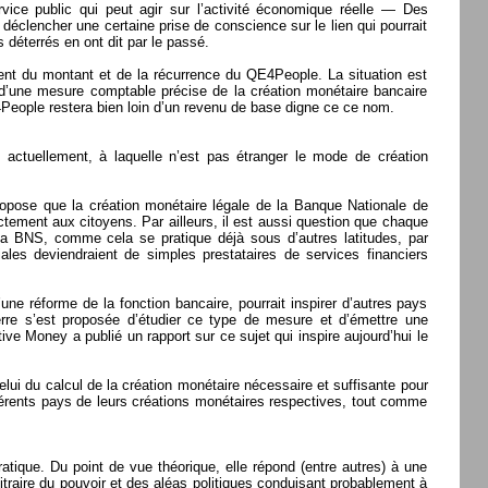
ice public qui peut agir sur l’activité économique réelle — Des
 déclencher une certaine prise de conscience sur le lien qui pourrait
déterrés en ont dit par le passé.
tement du montant et de la récurrence du QE4People. La situation est
 d’une mesure comptable précise de la création monétaire bancaire
E4People restera bien loin d’un revenu de base digne ce ce nom.
ons actuellement, à laquelle n’est pas étranger le mode de création
.
ropose que la création monétaire légale de la Banque Nationale de
ctement aux citoyens. Par ailleurs, il est aussi question que chaque
la BNS, comme cela se pratique déjà sous d’autres latitudes, par
es deviendraient de simples prestataires de services financiers
ne réforme de la fonction bancaire, pourrait inspirer d’autres pays
rre s’est proposée d’étudier ce type de mesure et d’émettre une
ve Money a publié un rapport sur ce sujet qui inspire aujourd’hui le
i du calcul de la création monétaire nécessaire et suffisante pour
fférents pays de leurs créations monétaires respectives, tout comme
pratique. Du point de vue théorique, elle répond (entre autres) à une
traire du pouvoir et des aléas politiques conduisant probablement à