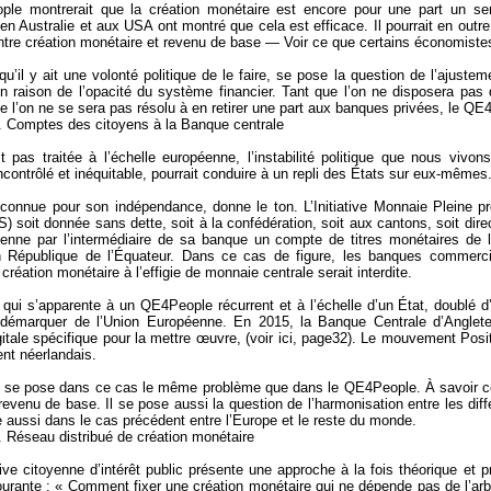
le montrerait que la création monétaire est encore pour une part un serv
en Australie et aux USA ont montré que cela est efficace. Il pourrait en outre
entre création monétaire et revenu de base — Voir ce que certains économistes 
 qu’il y ait une volonté politique de le faire, se pose la question de l’ajus
 raison de l’opacité du système financier. Tant que l’on ne disposera pas
que l’on ne se sera pas résolu à en retirer une part aux banques privées, le Q
 Comptes des citoyens à la Banque centrale
st pas traitée à l’échelle européenne, l’instabilité politique que nous viv
ncontrôlé et inéquitable, pourrait conduire à un repli des États sur eux-mêmes
connue pour son indépendance, donne le ton. L’Initiative Monnaie Pleine p
) soit donnée sans dette, soit à la confédération, soit aux cantons, soit dire
ienne par l’intermédiaire de sa banque un compte de titres monétaires de 
 République de l’Équateur. Dans ce cas de figure, les banques commercial
création monétaire à l’effigie de monnaie centrale serait interdite.
qui s’apparente à un QE4People récurrent et à l’échelle d’un État, doublé d’u
 démarquer de l’Union Européenne. En 2015, la Banque Centrale d’Anglete
itale spécifique pour la mettre œuvre, (voir ici, page32). Le mouvement Positi
nt néerlandais.
l se pose dans ce cas le même problème que dans le QE4People. À savoir celu
revenu de base. Il se pose aussi la question de l’harmonisation entre les di
e aussi dans le cas précédent entre l’Europe et le reste du monde.
 Réseau distribué de création monétaire
ative citoyenne d’intérêt public présente une approche à la fois théorique et 
ourante : « Comment fixer une création monétaire qui ne dépende pas de l’arbi