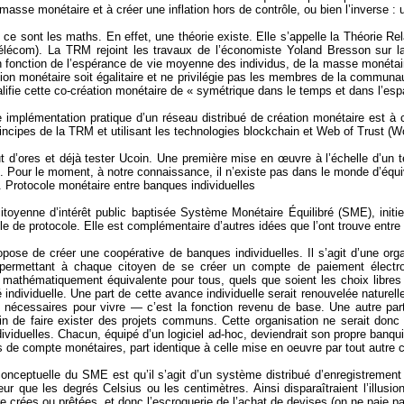
masse monétaire et à créer une inflation hors de contrôle, ou bien l’inverse : 
 ce sont les maths. En effet, une théorie existe. Elle s’appelle la Théorie R
élécom). La TRM rejoint les travaux de l’économiste Yoland Bresson sur la
n fonction de l’espérance de vie moyenne des individus, de la masse monéta
tion monétaire soit égalitaire et ne privilégie pas les membres de la communa
lifie cette co-création monétaire de « symétrique dans le temps et dans l’esp
e implémentation pratique d’un réseau distribué de création monétaire est à 
incipes de la TRM et utilisant les technologies blockchain et Web of Trust (
W
 d’ores et déjà tester Ucoin. Une première mise en œuvre à l’échelle d’un t
bre. Pour le moment, à notre connaissance, il n’existe pas dans le monde d’équi
 Protocole monétaire entre banques individuelles
e citoyenne d’intérêt public baptisée Système Monétaire Équilibré (SME), initi
elle de protocole. Elle est complémentaire d’autres idées que l’ont trouve entr
ose de créer une coopérative de banques individuelles. Il s’agit d’une org
 permettant à chaque citoyen de se créer un compte de paiement électro
 mathématiquement équivalente pour tous, quels que soient les choix libres
é individuelle. Une part de cette avance individuelle serait renouvelée natur
 nécessaires pour vivre — c’est la fonction revenu de base. Une autre part
fin de faire exister des projets communs. Cette organisation ne serait do
ividuelles. Chacun, équipé d’un logiciel ad-hoc, deviendrait son propre banqu
és de compte monétaires, part identique à celle mise en oeuvre par tout autre c
onceptuelle du SME est qu’il s’agit d’un système distribué d’enregistremen
eur que les degrés Celsius ou les centimètres. Ainsi disparaîtraient l’illus
re crées ou prêtées, et donc l’escroquerie de l’achat de devises (on ne paie p