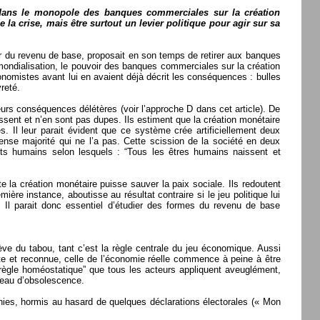
e dans le monopole des banques commerciales sur la création
a crise, mais être surtout un levier politique pour agir sur sa
ur du revenu de base, proposait en son temps de retirer aux banques
mondialisation, le pouvoir des banques commerciales sur la création
onomistes avant lui en avaient déjà décrit les conséquences : bulles
reté.
urs conséquences délétères (voir l’approche D dans cet article). De
t et n’en sont pas dupes. Ils estiment que la création monétaire
s. Il leur parait évident que ce système crée artificiellement deux
ense majorité qui ne l’a pas. Cette scission de la société en deux
roits humains selon lesquels : “Tous les êtres humains naissent et
e la création monétaire puisse sauver la paix sociale. Ils redoutent
ière instance, aboutisse au résultat contraire si le jeu politique lui
ue. Il parait donc essentiel d’étudier des formes du revenu de base
ve du tabou, tant c’est la règle centrale du jeu économique. Aussi
ite et reconnue, celle de l’économie réelle commence à peine à être
 “règle homéostatique” que tous les acteurs appliquent aveuglément,
iveau d’obsolescence.
nnies, hormis au hasard de quelques déclarations électorales (« Mon