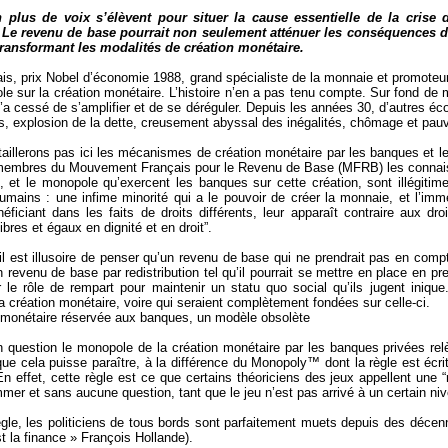
 plus de voix s’élèvent pour situer la cause essentielle de la cris
 Le revenu de base pourrait non seulement atténuer les conséquences de l
transformant les modalités de création monétaire.
ais, prix Nobel d’économie 1988, grand spécialiste de la monnaie et promote
le sur la création monétaire. L’histoire n’en a pas tenu compte. Sur fond de 
’a cessé de s’amplifier et de se déréguler. Depuis les années 30, d’autres éc
s, explosion de la dette, creusement abyssal des inégalités, chômage et pauv
aillerons pas ici les mécanismes de création monétaire par les banques et le
mbres du Mouvement Français pour le Revenu de Base (MFRB) les connaissen
e, et le monopole qu’exercent les banques sur cette création, sont illégitime
umains : une infime minorité qui a le pouvoir de créer la monnaie, et l’imm
éficiant dans les faits de droits différents, leur apparaît contraire aux d
bres et égaux en dignité et en droit”.
il est illusoire de penser qu’un revenu de base qui ne prendrait pas en compt
evenu de base par redistribution tel qu’il pourrait se mettre en place en prem
er le rôle de rempart pour maintenir un statu quo social qu’ils jugent iniq
la création monétaire, voire qui seraient complètement fondées sur celle-ci.
 monétaire réservée aux banques, un modèle obsolète
 question le monopole de la création monétaire par les banques privées relè
que cela puisse paraître, à la différence du Monopoly™ dont la règle est écr
En effet, cette règle est ce que certains théoriciens des jeux appellent une
mer et sans aucune question, tant que le jeu n’est pas arrivé à un certain n
ègle, les politiciens de tous bords sont parfaitement muets depuis des déce
t la finance » François Hollande).