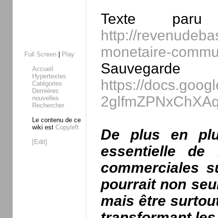
Texte pa
http://revenudeba
monetaire-commu
Full Screen
|
Play
Sauvegard
Accueil
Hypertextes
https://docs.goo
Catégories
Dernières
2glfmZPNxChXAqZ
nouvelles
Rechercher
Le contenu de ce
wiki est
Copyleft
De plus en plu
[Edit]
essentielle d
commerciales su
pourrait non seu
mais être surtout
transformant les