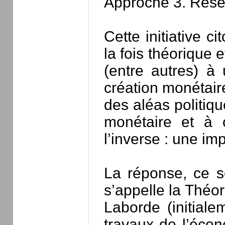
Approche 3. Résea
Cette initiative 
la fois théorique 
(entre autres) à
création monétair
des aléas politiq
monétaire et à c
l’inverse : une imp
La réponse, ce so
s’appelle la Théo
Laborde (initial
travaux de l’écon