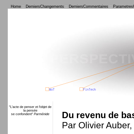
Home
::
DerniersChangements
::
DerniersCommentaires
::
ParametresU
"L'acte de penser et l'objet de
la pensée
Du revenu de ba
se confondent"
Parménide
Par Olivier Auber