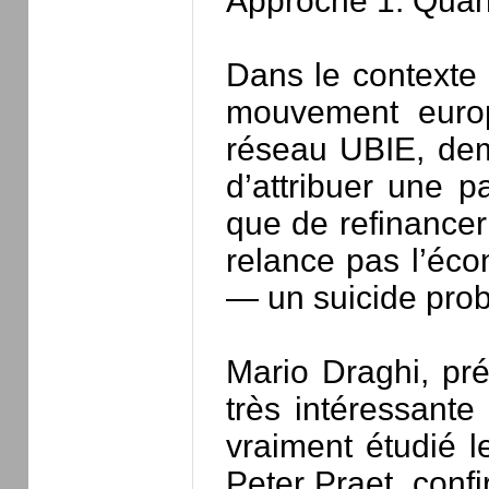
Approche 1. Quant
Dans le contexte 
mouvement euro
réseau UBIE, de
d’attribuer une p
que de refinance
relance pas l’éco
— un suicide prob
Mario Draghi, pr
très intéressant
vraiment étudié l
Peter Praet, con