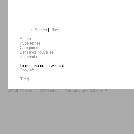
Full Screen
|
Play
Accueil
Hypertextes
Catégories
Dernières nouvelles
Rechercher
Le contenu de ce wiki est
Copyleft
[Edit]
XHTML 1.0 valide ?
::
CSS valide ?
:: -- Fonctionne avec
WikiNi 0.4.3