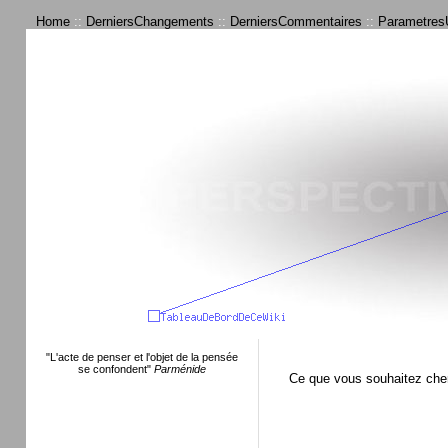
Home
::
DerniersChangements
::
DerniersCommentaires
::
ParametresU
"L'acte de penser et l'objet de la pensée
se confondent"
Parménide
Ce que vous souhaitez che