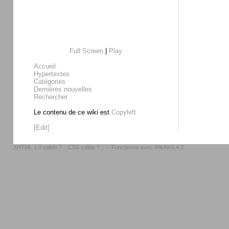
Full Screen
|
Play
Accueil
Hypertextes
Catégories
Dernières nouvelles
Rechercher
Le contenu de ce wiki est
Copyleft
[Edit]
XHTML 1.0 valide ?
::
CSS valide ?
:: -- Fonctionne avec
WikiNi 0.4.3