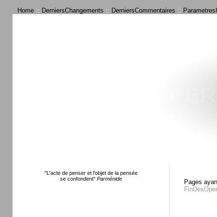
Home
::
DerniersChangements
::
DerniersCommentaires
::
ParametresU
"L'acte de penser et l'objet de la pensée
se confondent"
Parménide
Pages ayant
FinDesOper