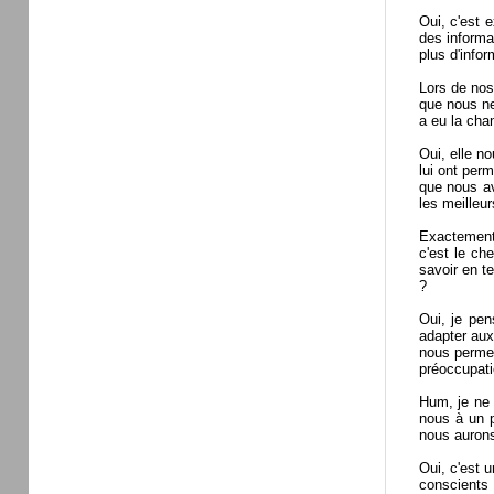
Oui, c'est 
des informa
plus d'infor
Lors de nos
que nous ne
a eu la cha
Oui, elle n
lui ont perm
que nous av
les meilleur
Exactement 
c'est le ch
savoir en t
?
Oui, je pen
adapter aux
nous permet
préoccupati
Hum, je ne 
nous à un p
nous aurons
Oui, c'est 
conscients