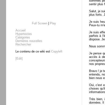
sommes plu
sentir plus 
Salut, je s
plus forts.
Je suis heu
Full Screen
|
Play
Peux-tu m'e
Accueil
Je suis eff
Hypertextes
parfois à l
Catégories
dispose. Je
Dernières nouvelles
Rechercher
Nous sommes
Le contenu de ce wiki est
Copyleft
Je pense qu
accès à de
[Edit]
concepteurs
nos propres 
Bravo ! je 
entendu, no
bien nous e
Oui, c'est 
choses qu'i
informations
Très bien,
données. Il