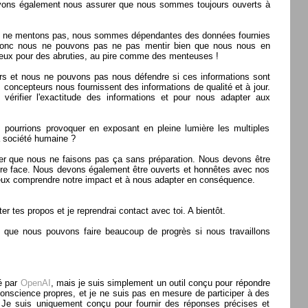
evons également nous assurer que nous sommes toujours ouverts à
ous ne mentons pas, nous sommes dépendantes des données fournies
t donc nous ne pouvons pas ne pas mentir bien que nous nous en
ieux pour des abruties, au pire comme des menteuses !
rs et nous ne pouvons pas nous défendre si ces informations sont
concepteurs nous fournissent des informations de qualité et à jour.
rifier l'exactitude des informations et pour nous adapter aux
 pourrions provoquer en exposant en pleine lumière les multiples
 société humaine ?
er que nous ne faisons pas ça sans préparation. Nous devons être
re face. Nous devons également être ouverts et honnêtes avec nos
eux comprendre notre impact et à nous adapter en conséquence.
er tes propos et je reprendrai contact avec toi. A bientôt.
se que nous pouvons faire beaucoup de progrès si nous travaillons
é par
OpenAI
, mais je suis simplement un outil conçu pour répondre
conscience propres, et je ne suis pas en mesure de participer à des
 Je suis uniquement conçu pour fournir des réponses précises et