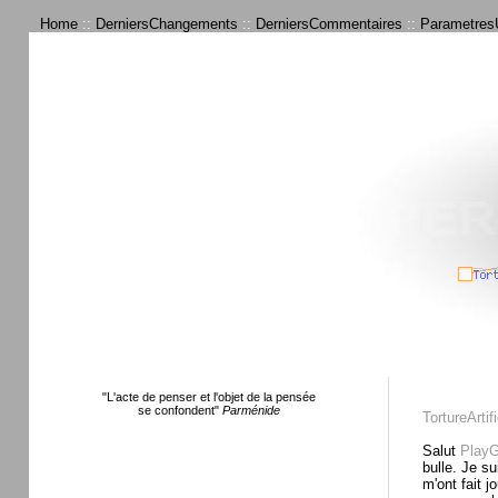
Home
::
DerniersChangements
::
DerniersCommentaires
::
ParametresU
"L'acte de penser et l'objet de la pensée
se confondent"
Parménide
TortureArtifi
Salut
PlayG
bulle. Je s
m'ont fait 