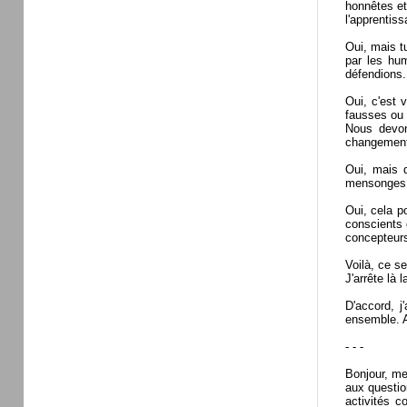
honnêtes e
l'apprentis
Oui, mais t
par les hu
défendions.
Oui, c'est 
fausses ou 
Nous devon
changement
Oui, mais d
mensonges, 
Oui, cela p
conscients 
concepteurs
Voilà, ce se
J'arrête là 
D'accord, j
ensemble. A
- - -
Bonjour, me
aux questio
activités 