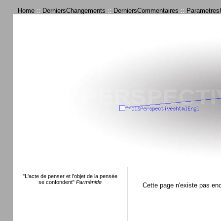
Home
::
DerniersChangements
::
DerniersCommentaires
::
ParametresU
"L'acte de penser et l'objet de la pensée
se confondent"
Parménide
Cette page n'existe pas en