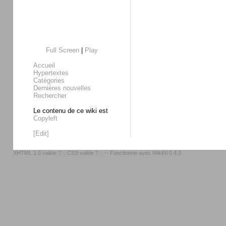
Full Screen
|
Play
Accueil
Hypertextes
Catégories
Dernières nouvelles
Rechercher
Le contenu de ce wiki est
Copyleft
[Edit]
XHTML 1.0 valide ?
::
CSS valide ?
:: -- Fonctionne avec
WikiNi 0.4.3