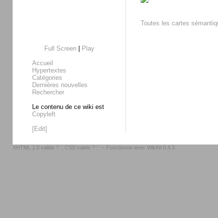
Toutes les cartes sémanti
Full Screen
|
Play
Accueil
Hypertextes
Catégories
Dernières nouvelles
Rechercher
Le contenu de ce wiki est
Copyleft
[Edit]
XHTML 1.0 valide ?
::
CSS valide ?
:: -- Fonctionne avec
WikiNi 0.4.3