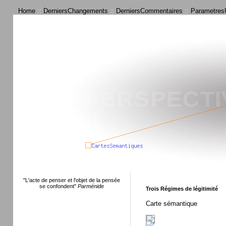
Home
::
DerniersChangements
::
DerniersCommentaires
::
ParametresU
"L'acte de penser et l'objet de la pensée
se confondent"
Parménide
Trois Régimes de légitimité
Carte sémantique