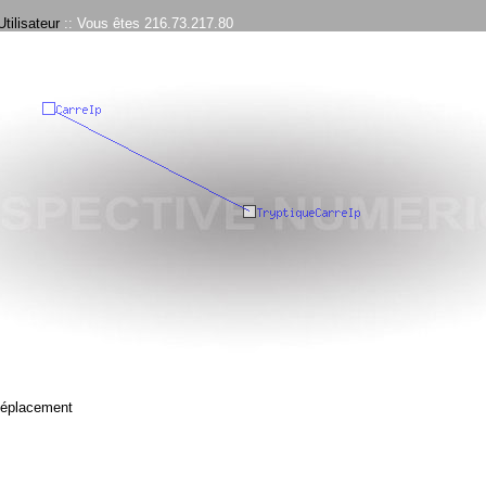
tilisateur
:: Vous êtes 216.73.217.80
déplacement