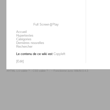
Full Screen
|
Play
Accueil
Hypertextes
Catégories
Dernières nouvelles
Rechercher
Le contenu de ce wiki est
Copyleft
[Edit]
XHTML 1.0 valide ?
::
CSS valide ?
:: -- Fonctionne avec
WikiNi 0.4.3