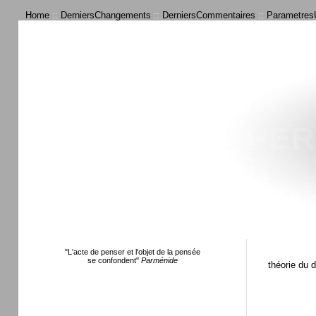
Home
::
DerniersChangements
::
DerniersCommentaires
::
ParametresU
"L'acte de penser et l'objet de la pensée
se confondent"
Parménide
théorie du 