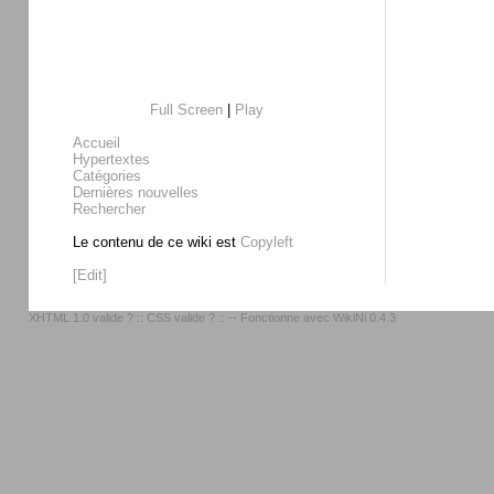
Full Screen
|
Play
Accueil
Hypertextes
Catégories
Dernières nouvelles
Rechercher
Le contenu de ce wiki est
Copyleft
[Edit]
XHTML 1.0 valide ?
::
CSS valide ?
:: -- Fonctionne avec
WikiNi 0.4.3