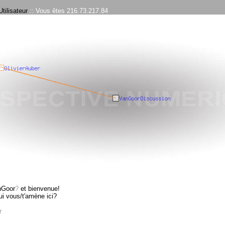
tilisateur
:: Vous êtes 216.73.217.84
nGoor
?
et bienvenue!
ui vous/t'amène ici?
r