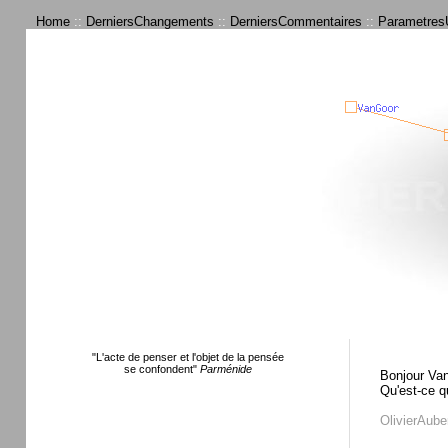
Home
::
DerniersChangements
::
DerniersCommentaires
::
ParametresU
"L'acte de penser et l'objet de la pensée
se confondent"
Parménide
Bonjour
Va
Qu'est-ce q
OlivierAube