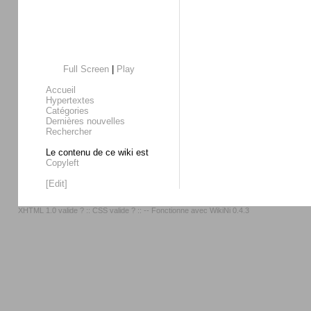
Full Screen
|
Play
Accueil
Hypertextes
Catégories
Dernières nouvelles
Rechercher
Le contenu de ce wiki est
Copyleft
[Edit]
XHTML 1.0 valide ?
::
CSS valide ?
:: -- Fonctionne avec
WikiNi 0.4.3