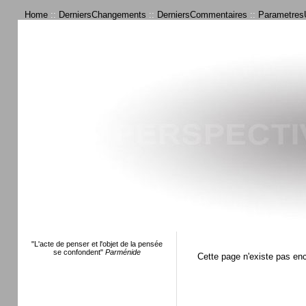
Home
::
DerniersChangements
::
DerniersCommentaires
::
ParametresU
"L'acte de penser et l'objet de la pensée
se confondent"
Parménide
Cette page n'existe pas en