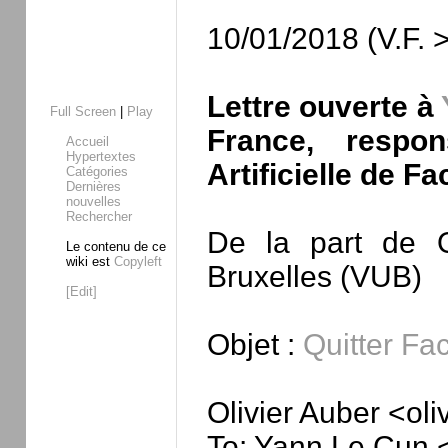
10/01/2018 (V.F. 
Lettre ouverte à
Full Screen
|
Play
France, respo
Accueil
Hypertextes
Artificielle de F
Catégories
Dernières
nouvelles
Rechercher
De la part de Ol
Le contenu de ce
wiki est
Copyleft
Bruxelles (VUB)
[Edit]
Objet :
Quitter Fa
Olivier Auber <ol
To: Yann Le Cun