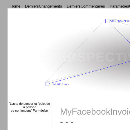
Home
::
DerniersChangements
::
DerniersCommentaires
::
ParametresU
"L'acte de penser et l'objet de
la pensée
MyFacebookInvoic
se confondent"
Parménide
- - -