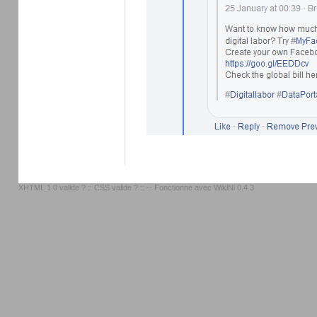
XHTML 1.0 valide ?
::
CSS valide ?
:: -- Fonctionne avec
WikiNi 0.4.3