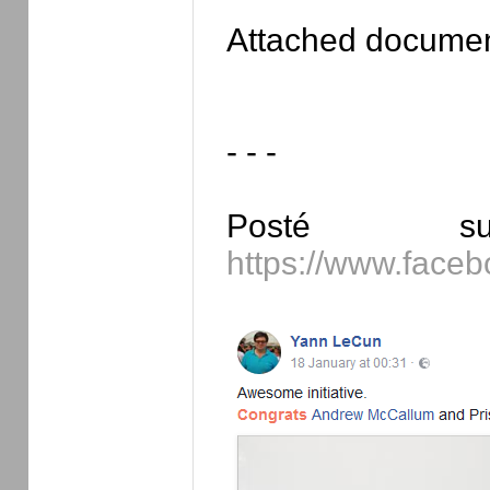
Attached docume
- - -
Posté s
https://www.face