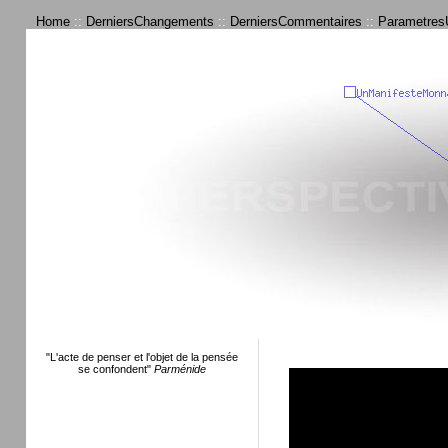
Home
::
DerniersChangements
::
DerniersCommentaires
::
ParametresU
"L'acte de penser et l'objet de la pensée
se confondent"
Parménide