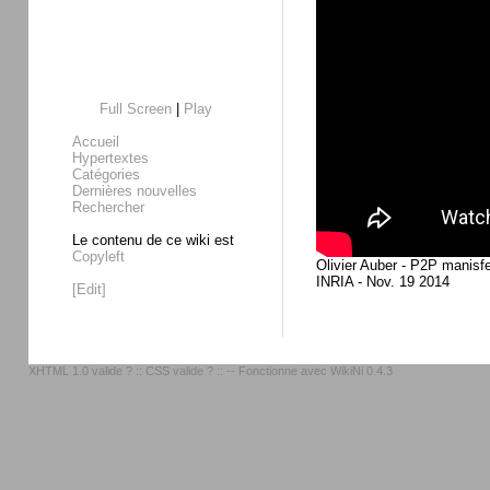
Full Screen
|
Play
Accueil
Hypertextes
Catégories
Dernières nouvelles
Rechercher
Le contenu de ce wiki est
Copyleft
Olivier Auber - P2P manisf
INRIA - Nov. 19 2014
[Edit]
XHTML 1.0 valide ?
::
CSS valide ?
:: -- Fonctionne avec
WikiNi 0.4.3