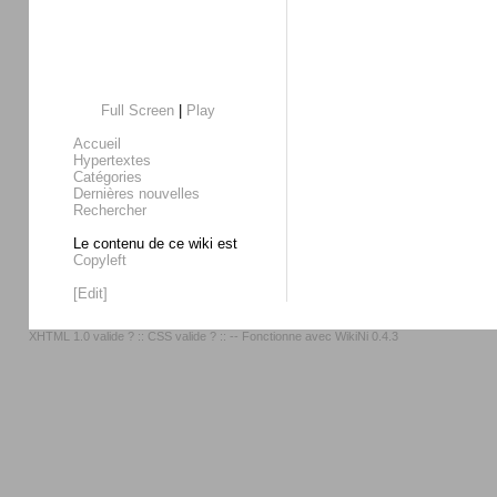
Full Screen
|
Play
Accueil
Hypertextes
Catégories
Dernières nouvelles
Rechercher
Le contenu de ce wiki est
Copyleft
[Edit]
XHTML 1.0 valide ?
::
CSS valide ?
:: -- Fonctionne avec
WikiNi 0.4.3