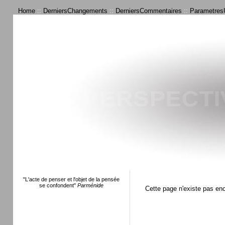
Home
::
DerniersChangements
::
DerniersCommentaires
::
ParametresU
"L'acte de penser et l'objet de la pensée
se confondent"
Parménide
Cette page n'existe pas en