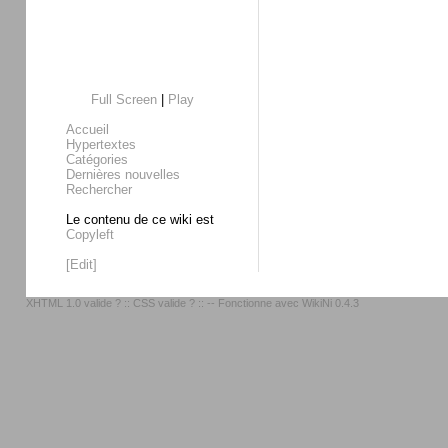
Full Screen
|
Play
Accueil
Hypertextes
Catégories
Dernières nouvelles
Rechercher
Le contenu de ce wiki est
Copyleft
[Edit]
XHTML 1.0 valide ?
::
CSS valide ?
:: -- Fonctionne avec
WikiNi 0.4.3