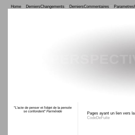
Home
::
DerniersChangements
::
DerniersCommentaires
::
ParametresU
"L'acte de penser et l'objet de la pensée
se confondent"
Parménide
Pages ayant un lien vers la
CodeDeFuite