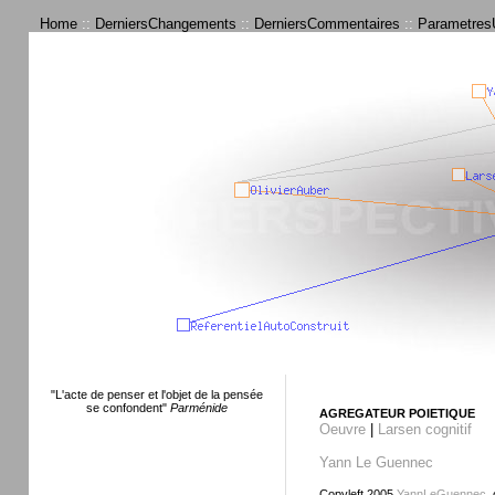
Home
::
DerniersChangements
::
DerniersCommentaires
::
ParametresU
"L'acte de penser et l'objet de la pensée
se confondent"
Parménide
AGREGATEUR POIETIQUE
Oeuvre
|
Larsen cognitif
Yann Le Guennec
Copyleft 2005
YannLeGuennec
,