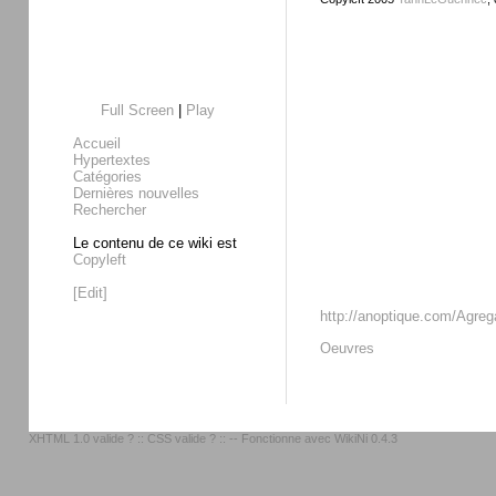
Full Screen
|
Play
Accueil
Hypertextes
Catégories
Dernières nouvelles
Rechercher
Le contenu de ce wiki est
Copyleft
[Edit]
http://anoptique.com/Agreg
Oeuvres
XHTML 1.0 valide ?
::
CSS valide ?
:: -- Fonctionne avec
WikiNi 0.4.3