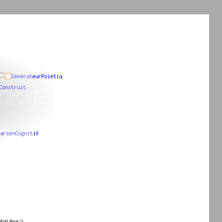
ArtLibre
?
)