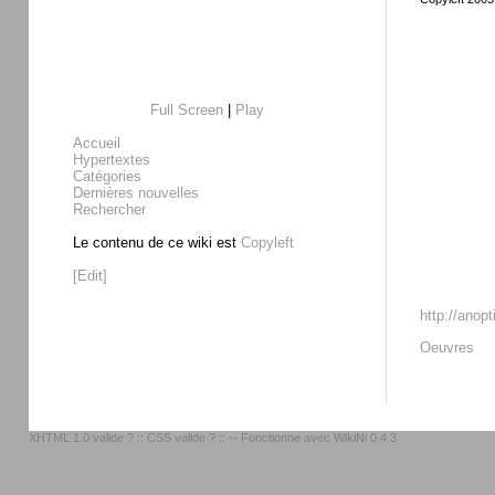
Full Screen
|
Play
Accueil
Hypertextes
Catégories
Dernières nouvelles
Rechercher
Le contenu de ce wiki est
Copyleft
[Edit]
http://anop
Oeuvres
XHTML 1.0 valide ?
::
CSS valide ?
:: -- Fonctionne avec
WikiNi 0.4.3