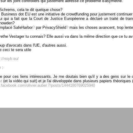
26 sur les joint controllers qui justement adresse ce problème d'asymétrie.
chrems, cela te dit quelque chose?
 Business dot EU est une initiative de crowdfunding pour justement continuer le
ui qui a fait que la Court de Justice Européenne a déclaré un traité de tran
Snowden?
emplacé
SafeHarbor
?
par
PrivacyShield
?
mais les choses avancent, trop lentem
ethe Vestager tu connais? Elle aussi va dans la même direction que ce tu a
up d'avocats dans l'UE, d'autres aussi.
 ceci te sera utile
://noyb.eu/
r
:
ie pour ces liens intéressants. Je me doutais bien qu'il y a des gens sur le 
st
(et la vidéo qui suit) et je l'ai développée dans plusieurs papiers théoriques 
.facebook.com/olivier.auber.7/posts/1444180769025940