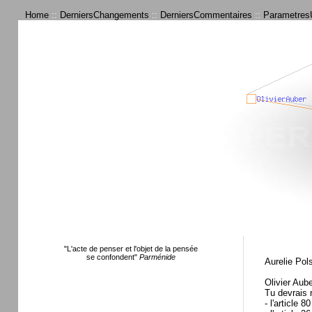
Home
::
DerniersChangements
::
DerniersCommentaires
::
ParametresU
"L'acte de penser et l'objet de la pensée
se confondent"
Parménide
Aurelie Pols
Olivier Aube
Tu devrais 
- l'article 