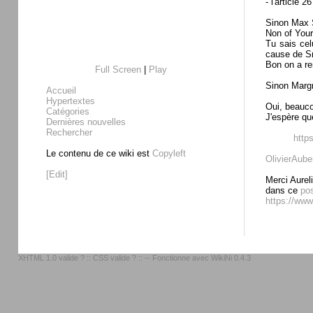
- l'article 
Sinon Max S
Non of Your
Tu sais cel
cause de 
Bon on a r
Full Screen
|
Play
Sinon Margr
Accueil
Hypertextes
Oui, beauco
Catégories
J'espère que
Dernières nouvelles
Rechercher
https
Le contenu de ce wiki est
Copyleft
OlivierAube
[Edit]
Merci Aurel
dans ce
po
https://www
XHTML 1.0 valide ?
::
CSS valide ?
:: -- Fonctionne avec
WikiNi 0.4.3