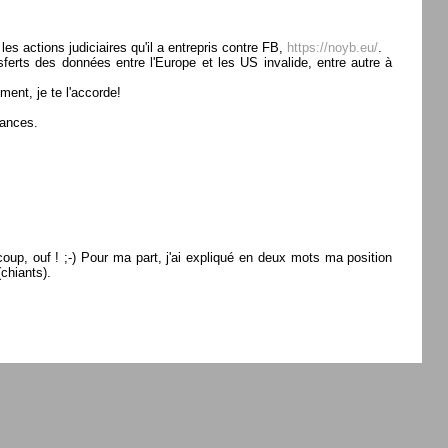
s actions judiciaires qu'il a entrepris contre FB,
https://noyb.eu/
.
sferts des données entre l'Europe et les US invalide, entre autre à
ent, je te l'accorde!
vances.
coup, ouf ! ;-) Pour ma part, j'ai expliqué en deux mots ma position
(chiants).
menufonctions; ?>