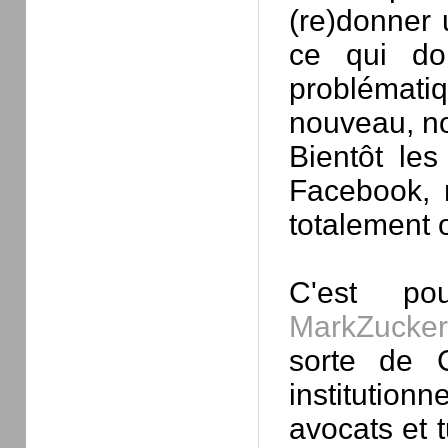
(re)donner 
ce qui don
problémat
nouveau, n
Bientôt les
Facebook, 
totalement 
C'est po
MarkZucker
sorte de 
institutio
avocats et t