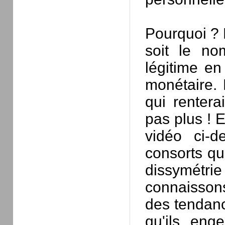
Pourquoi ? 
soit le no
légitime en
monétaire. 
qui rentera
pas plus ! E
vidéo ci-d
consorts que
dissymétri
connaissons
des tendanc
qu'ils eng