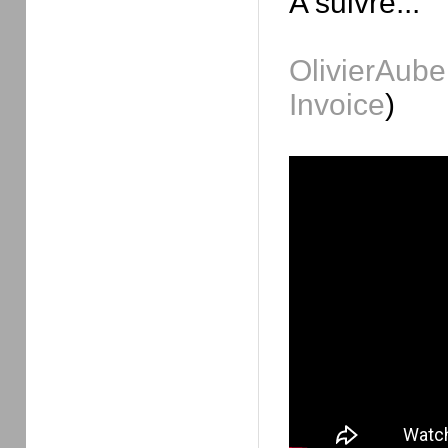
A suivre...
OlivierAube
Invoice
)