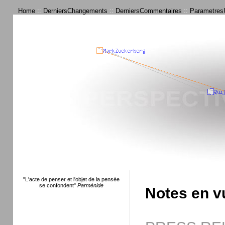
Home
::
DerniersChangements
::
DerniersCommentaires
::
ParametresU
"L'acte de penser et l'objet de la pensée
se confondent"
Parménide
Notes en v