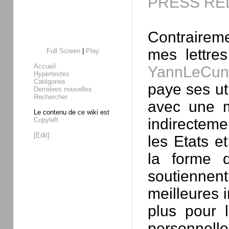
PRESS REL
Contraireme
mes lettre
Full Screen
|
Play
Accueil
YannLeCun
Hypertextes
Catégories
paye ses uti
Dernières nouvelles
Rechercher
avec une mo
Le contenu de ce wiki est
indirecteme
Copyleft
[Edit]
les Etats e
la forme 
soutiennen
meilleures 
plus pour 
personnelles