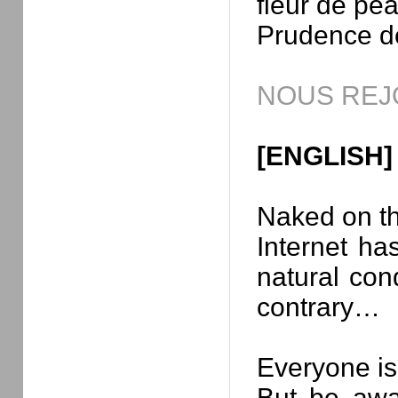
fleur de pea
Prudence de 
NOUS REJ
[ENGLISH]
Naked on the
Internet ha
natural con
contrary…
Everyone is
But be awa