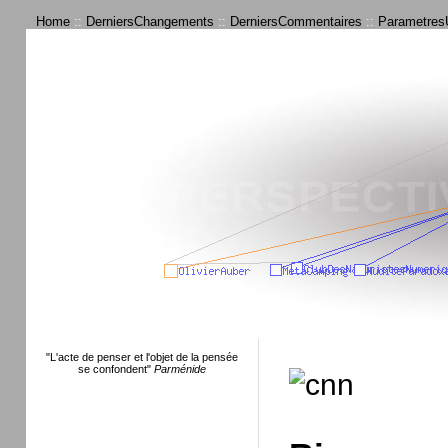
Home
::
DerniersChangements
::
DerniersCommentaires
::
ParametresU
"L'acte de penser et l'objet de la pensée
se confondent"
Parménide