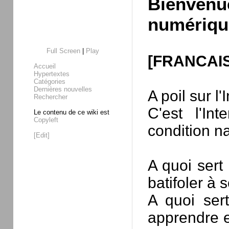
Bienvenu
numériqu
Full Screen
|
Play
[FRANCAIS
Accueil
Hypertextes
Catégories
Dernières nouvelles
A poil sur l
Rechercher
C'est l'In
Le contenu de ce wiki est
Copyleft
condition na
[Edit]
A quoi sert 
batifoler à 
A quoi ser
apprendre e