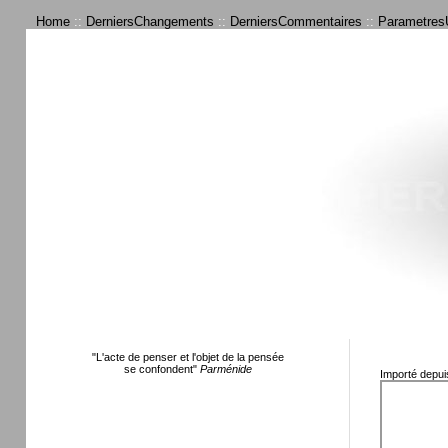
Home
::
DerniersChangements
::
DerniersCommentaires
::
ParametresU
"L'acte de penser et l'objet de la pensée
se confondent"
Parménide
Importé depui