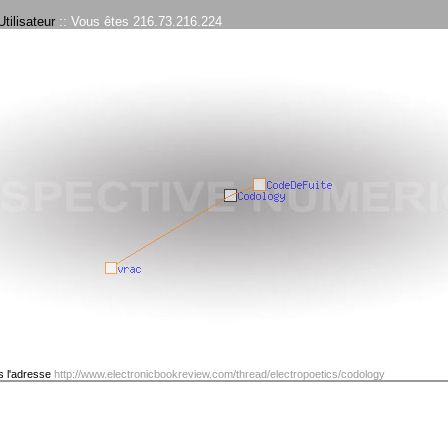
tilisateur
:: Vous êtes 216.73.216.224
s l'adresse
http://www.electronicbookreview.com/thread/electropoetics/codology