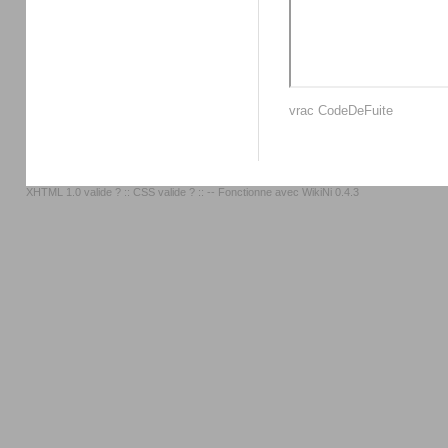
vrac
CodeDeFuite
XHTML 1.0 valide ?
::
CSS valide ?
:: -- Fonctionne avec
WikiNi 0.4.3