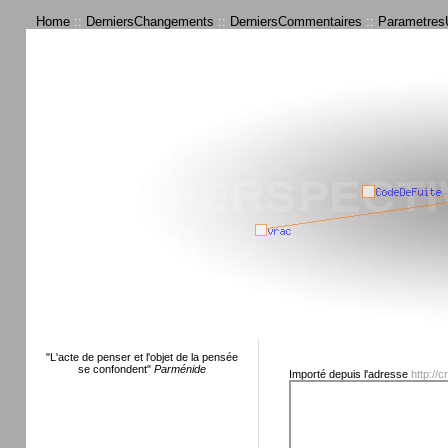
Home
::
DerniersChangements
::
DerniersCommentaires
::
ParametresU
"L'acte de penser et l'objet de la pensée
se confondent"
Parménide
Importé depuis l'adresse
http://