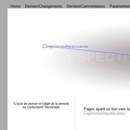
Home
::
DerniersChangements
::
DerniersCommentaires
::
ParametresU
"L'acte de penser et l'objet de la pensée
se confondent"
Parménide
Pages ayant un lien vers la
LegitimitesRepublicaines