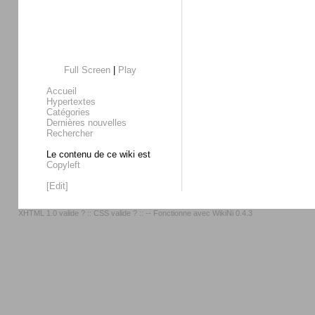
Full Screen
|
Play
Accueil
Hypertextes
Catégories
Dernières nouvelles
Rechercher
Le contenu de ce wiki est
Copyleft
[Edit]
XHTML 1.0 valide ?
::
CSS valide ?
:: -- Fonctionne avec
WikiNi 0.4.3